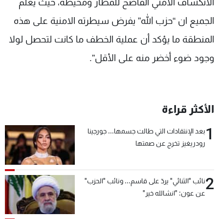
الانكشاف الامني الفاضح للمطار ومحيطه، حيث يعلم
الجميع ان “حزب الله” يفرض سيطرته الامنية على هذه
المنطقة ما يؤكد أن عملية الخطف ما كانت لتحصل لولا
وجود ضوء أخضر منه على الأقل”.
الأكثر قراءة
1
بعد الإنتقادات التي طالت جسمها... جورجينا
رودريغيز تخرج عن صمتها
2
نائب "الثنائي" يردّ على قاسم... ونائب "الحزب"
عن عون: "انشالله خير"