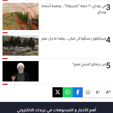
3
في بوداي: ١٦ خيمة "ماريجوانا"... وضبط أسلحة
وذخائر
4
إسرائيليّون تسلّلوا الى لبنان... وهذا ما حلّ بهم
5
من يصدّق الشيخ نعيم؟
-
+
A
A
أهم الأخبار و الفيديوهات في بريدك الالكتروني