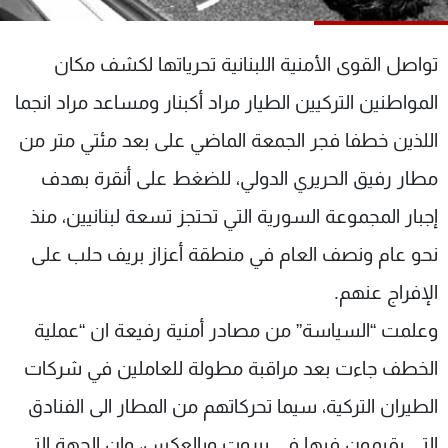
شاهد البرامج
الترددات
تواصل القوى الأمنية اللبنانية تحرياتها لكشف مكان
المواطنين التركيين الطيار مراد أكبنار ومساعد مراد انجما
عن MTV
وظائف
الإنـتـاج
تواصل معنا
اللذين خطفا فجر الجمعة الماضي على بعد مئتي متر من
لاعلاناتكم
شروط الإسـتخدام
مطار رفيق الحريري الدولي، للضغط على أنقرة بهدف
سياسة الخصوصية
إجبار المجموعة السورية التي تحتجز تسعة لبنانيين، منذ
نحو عام ونصف العام في منطقة أعزاز بريف حلب على
الإفراج عنهم.
وعلمت “السياسة” من مصادر أمنية رفيعة ان “عملية
الخطف جاءت بعد مراقبة مطولة للعاملين في شركات
الطيران التركية، سيما تحركاتهم من المطار الى الفنادق
التي يقيمون فيها في بيروت وبالعكس، وان الجهة التي