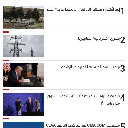
1
إسرائيليّون تسلّلوا الى لبنان... وهذا ما حلّ بهم
2
بشرى "كهربائية" للبنانيين!
3
ترامب يقيّد الجنسية الأميركية بالولادة
4
بالفيديو: ترامب يُنقذ طفلاً... "لا أريده أن يكون
مثل بايدن"!
5
مجموعة CMA CGM عبر شركتها التابعة CEVA