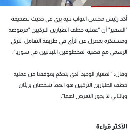
شاهد البرامج
الترددات
أكد رئيس مجلس النواب نبيه بري في حديث لـصحيفة
"السفير" أن "عملية خطف الطيارين التركيين "مرفوضة
عن MTV
وظائف
الإنـتـاج
تواصل معنا
ومستنكرة بمعزل عن الرأي في طريقة التعامل التركي
لاعلاناتكم
شروط الإسـتخدام
الرسمي مع قضية المخطوفين اللبنانيين في سوريا".
سياسة الخصوصية
وقال: "المعيار الوحيد الذي يتحكم بموقفنا من عملية
خطف الطيارين التركيين هو انهما شخصان بريئان
وبالتالي لا يجوز التعرض لهما".
الأكثر قراءة