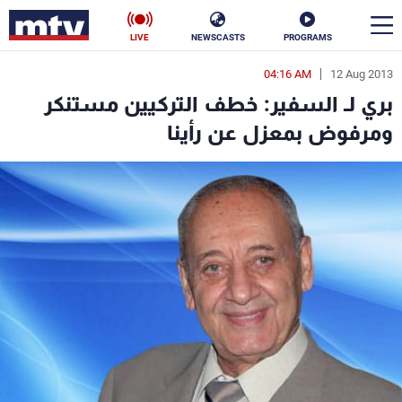
LIVE
NEWSCASTS
PROGRAMS
04:16 AM
12 Aug 2013
en
بري لـ السفير: خطف التركيين مستنكر
الأخبار
ومرفوض بمعزل عن رأينا
سياسة
ناس
إقتصاد
فن
منوعات
رياضة
كأس العالم
البرامج
جدول البرامج