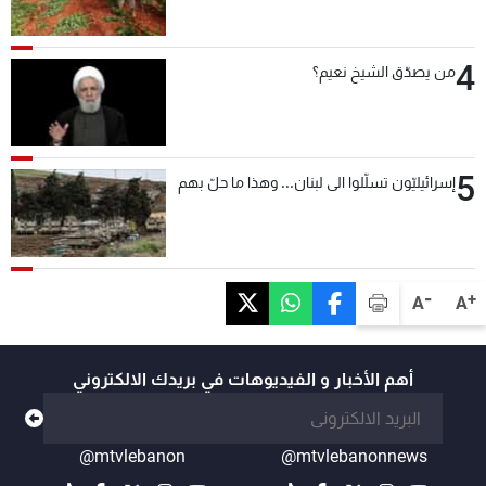
4
من يصدّق الشيخ نعيم؟
5
إسرائيليّون تسلّلوا الى لبنان... وهذا ما حلّ بهم
-
+
A
A
أهم الأخبار و الفيديوهات في بريدك الالكتروني
@mtvlebanon
@mtvlebanonnews