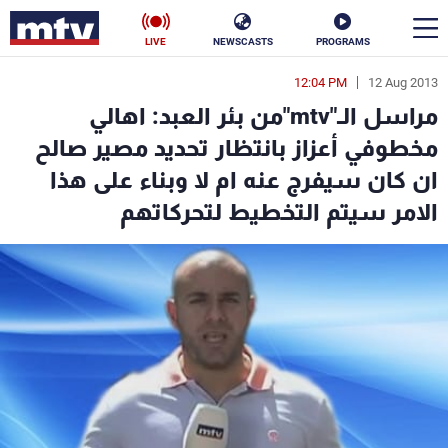
LIVE
NEWSCASTS
PROGRAMS
12:04 PM
12 Aug 2013
en
مراسل الـ"mtv"من بئر العبد: اهالي
الأخبار
مخطوفي أعزاز بانتظار تحديد مصير صالح
ان كان سيفرج عنه ام لا وبناء على هذا
سياسة
ناس
الامر سيتم التخطيط لتحركاتهم
إقتصاد
فن
منوعات
رياضة
كأس العالم
البرامج
جدول البرامج