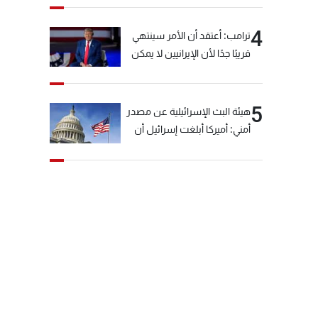
4
ترامب: أعتقد أن الأمر سينتهي
قريبًا جدًا لأن الإيرانيين لا يمكن
أن يستمروا على هذا الحال
5
هيئة البث الإسرائيلية عن مصدر
أمني: أميركا أبلغت إسرائيل أن
"حزب الله" لم يخرق وقف إطلاق
النار أمس في مجدل زون
وطلبت منها عدم التصعيد
خشية أن يؤثر ذلك على
مفاوضات روما