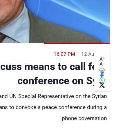
16:07 PM
12 Aug 2013
+
A
-
scuss means to call for a
A
conference on Syria
and UN Special Representative on the Syrian
ans to convoke a peace conference during a
phone coversation.