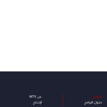
البرامج
عن MTV
جدول البرامج
الإنـتـاج