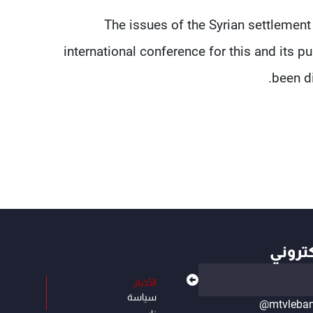
"The issues of the Syrian settlement
international conference for this and its pu
been di
كتروني
الأخبار
سياسة
@mtvleba