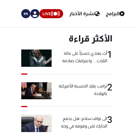
البرامج
نشرة الأخبار
LIVE
en
الأكثر قراءة
1
أبٌ يعتدي جنسيّاً على بناته
الثلاث… واعترافاتٌ صادمة
2
ترامب يقيّد الجنسية الأميركية
بالولادة
3
الى نواف سلام: هل يدفع
الحايك ثمن وقوفه في وجه
خيّاط؟