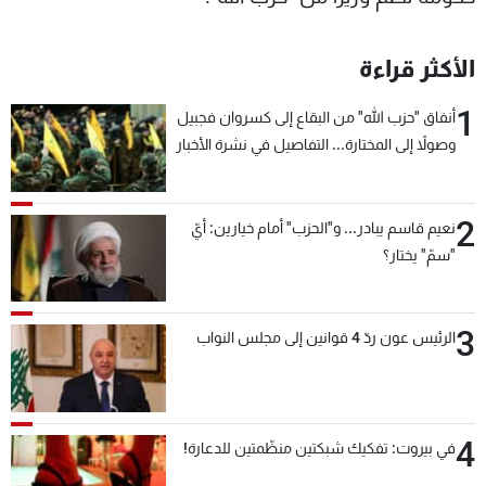
الأكثر قراءة
1
أنفاق "حزب الله" من البقاع إلى كسروان فجبيل
وصولاً إلى المختارة... التفاصيل في نشرة الأخبار
بعد قليل
2
نعيم قاسم يبادر... و"الحزب" أمام خيارين: أيّ
"سمّ" يختار؟
3
الرئيس عون ردّ 4 قوانين إلى مجلس النواب
4
في بيروت: تفكيك شبكتين منظّمتين للدعارة!