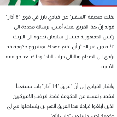
شاهد البرامج
الترددات
نقلت صحيفة "السفير" عن قيادي بارز في قوى "8 آذار"
قوله إنّ هذا الفريق بعث، أمس، برسالة محددة الى
عن MTV
وظائف
الإنـتـاج
تواصل معنا
رئيس الجمهورية ميشال سليمان تدعوه الى التريث
لاعلاناتكم
شروط الإسـتخدام
"لأنه من غير الجائز أن تختم عهدك بمشروع حكومة قد
سياسة الخصوصية
تؤدي الى الصدام وبالتالي خراب البلد" وذلك بعد مواقفه
الأخيرة.
وأشار القيادي إلى أنّ "فريق "14 آذار" بات مستعداً
لاقصاء نفسه عن الحكومة فقط لارضاء الأميركيين
الذين أبلغوا قيادة هذا الفريق أنهم لن يتساهلوا مع أي
حكومة تضم وزيرا من "حزب الله".