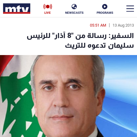
LIVE
NEWSCASTS
PROGRAMS
05:51 AM
13 Aug 2013
en
السفير: رسالة من "8 آذار" للرئيس
الأخبار
سليمان تدعوه للتريث
سياسة
ناس
إقتصاد
فن
منوعات
رياضة
كأس العالم
البرامج
جدول البرامج