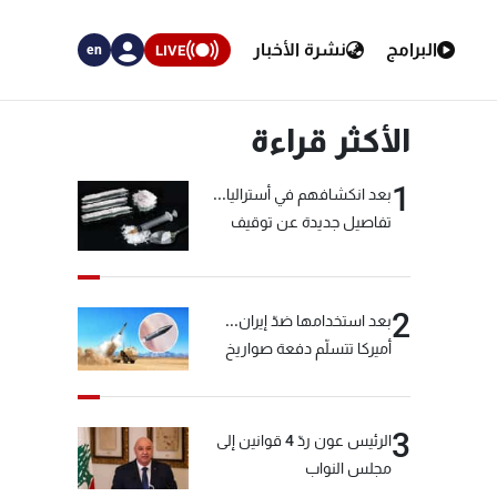
البرامج
نشرة الأخبار
LIVE
en
الأكثر قراءة
1
بعد انكشافهم في أستراليا...
تفاصيل جديدة عن توقيف
"شبكة الكوكايين"
2
بعد استخدامها ضدّ إيران...
أميركا تتسلّم دفعة صواريخ
كبيرة!
3
الرئيس عون ردّ 4 قوانين إلى
مجلس النواب