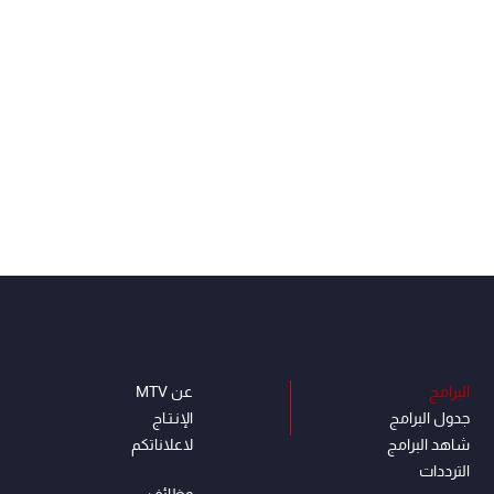
البرامج
عن MTV
جدول البرامج
الإنـتـاج
شاهد البرامج
لاعلاناتكم
الترددات