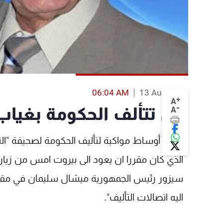
06:04 AM
13 Aug 2013
+
A
-
هل تتألف الحكومة بغياب
A
لفتت أوساط مواكبة لتأليف الحكومة لصحيفة "النه
الذي كان مقررا ان يعود الى بيروت امس من زيارت
سيزور رئيس الجمهورية ميشال سليمان في مقره ا
اليه اتصالات التأليف".