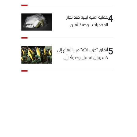
4
عملية امنية ليلية ضد تجار
المخدرات.. وصيدٌ ثمين
5
أنفاق "حزب الله" من البقاع إلى
كسروان فجبيل وصولاً إلى
المختارة... التفاصيل في نشرة
الأخبار بعد قليل