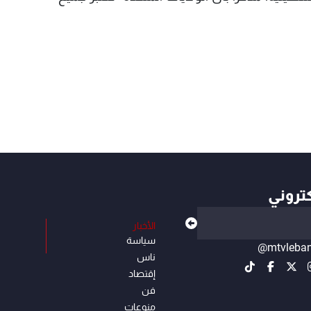
كتروني
الأخبار
سياسة
@mtvleba
ناس
إقتصاد
فن
منوعات