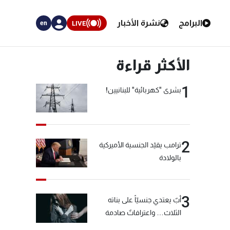
البرامج
نشرة الأخبار
LIVE
en
الأكثر قراءة
1
بشرى "كهربائية" للبنانيين!
2
ترامب يقيّد الجنسية الأميركية
بالولادة
3
أبٌ يعتدي جنسيّاً على بناته
الثلاث… واعترافاتٌ صادمة