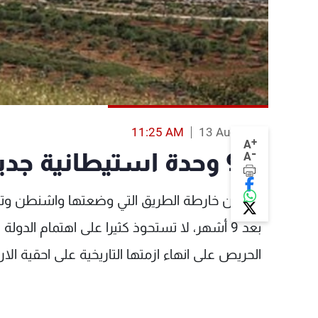
11:25 AM
13 Aug 2013
+
A
-
942 وحدة استيطانية جديدة... تهدد المفاوضات
A
يبدو ان خارطة الطريق التي وضعتها واشنطن وتحت
بعد 9 أشهر، لا تستحوذ كثيرا على اهتمام الدولة
الحريص على انهاء ازمتها التاريخية على احقية الا