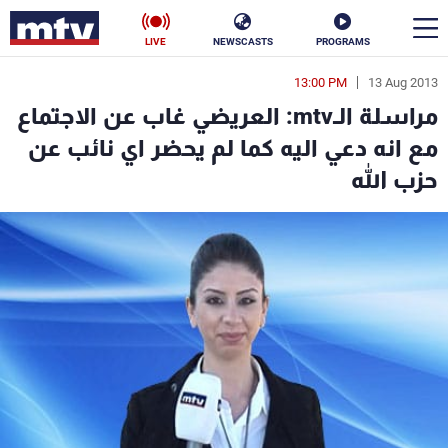
LIVE
NEWSCASTS
PROGRAMS
13:00 PM
13 Aug 2013
en
مراسلة الـmtv: العريضي غاب عن الاجتماع
الأخبار
مع انه دعي اليه كما لم يحضر اي نائب عن
حزب الله
سياسة
ناس
إقتصاد
فن
منوعات
رياضة
كأس العالم
البرامج
جدول البرامج