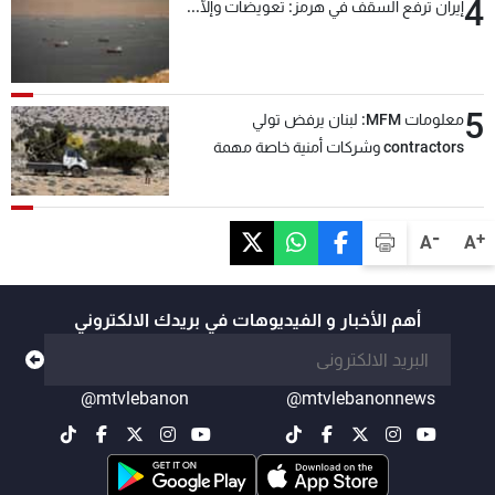
4
إيران ترفع السقف في هرمز: تعويضات وإلّا...
5
معلومات MFM: لبنان يرفض تولي
contractors وشركات أمنية خاصة مهمة
التحقق من نزع سلاح "حزب الله"
-
+
A
A
أهم الأخبار و الفيديوهات في بريدك الالكتروني
@mtvlebanon
@mtvlebanonnews