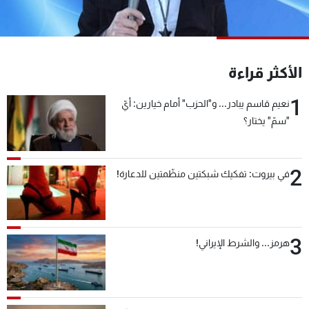
شاهد البرامج
الترددات
الأكثر قراءة
عن MTV
وظائف
الإنـتـاج
تواصل معنا
1
نعيم قاسم يبادر... و"الحزب" أمام خيارين: أيّ
لاعلاناتكم
شروط الإسـتخدام
"سمّ" يختار؟
سياسة الخصوصية
2
في بيروت: تفكيك شبكتين منظّمتين للدعارة!
3
هرمز... والشرط الإيراني!