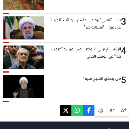
3
نائب "الثنائي" يردّ على قاسم... ونائب "الحزب"
عن عون: "انشالله خير"
4
الرئيس الإيراني: التواصل مع المرشد "صعب
جداً" في الوقت الحالي
5
من يصدّق الشيخ نعيم؟
-
+
A
A