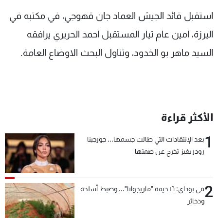
شاهد البرامج
استقبل قائد الجيش العماد جان قهوجي، في مكتبه في
الترددات
اليرزة، امين عام تيار المستقبل احمد الحريري يرافقه
السيد ماهر بو الخدود، وتناول البحث الاوضاع العامة.
عن MTV
وظائف
الإنـتـاج
تواصل معنا
لاعلاناتكم
شروط الإسـتخدام
سياسة الخصوصية
الأكثر قراءة
1
بعد الإنتقادات التي طالت جسمها... جورجينا
رودريغيز تخرج عن صمتها
2
في بوداي: ١٦ خيمة "ماريجوانا"... وضبط أسلحة
وذخائر