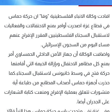
شاهد البرامج
الترددات
افادت وكالة الانباء الفلسطينية "وفا" ان حركة حماس
في قطاع غزة اصدرت أوامر بمنع الاحتفالات والفعاليات
عن MTV
وظائف
الإنـتـاج
تواصل معنا
لاستقبال السجناء الفلسطينيين المقرر الإفراج عنهم
لاعلاناتكم
شروط الإسـتخدام
مساء اليوم من السجون الإسرائيلي.
سياسة الخصوصية
واضافت الوكالة أن جهاز الأمن الداخلي الحمساوي أمر
بمنع كل مظاهر الاحتفال وبإزالة الخيمة التي أقامتها
حركة فتح في وسط خانيونس لاستقبال السجناء.كما
حذرت أجهزة حماس أصحاب المطابع من طباعة أية
منشورات تتعلق بعملية الإفراج ومنعت كتابة الشعارات
على الجدران أيضا.
وفي غزة نفى متحدث باسم حركة حماس هذا النبأ قائلا