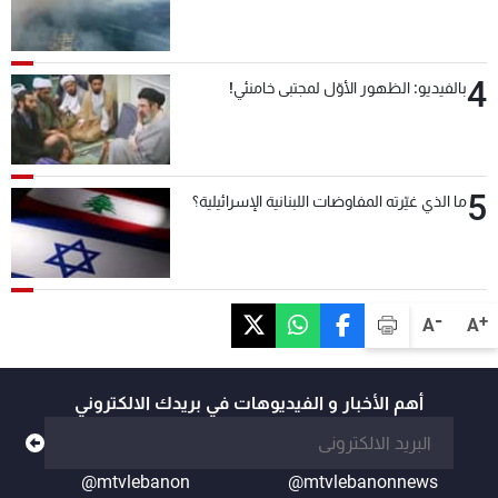
4
بالفيديو: الظهور الأوّل لمجتبى خامنئي!
5
ما الذي غيّرته المفاوضات اللبنانية الإسرائيلية؟
-
+
A
A
أهم الأخبار و الفيديوهات في بريدك الالكتروني
@mtvlebanon
@mtvlebanonnews