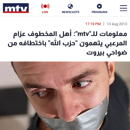
LIVE
NEWSCASTS
PROGRAMS
17:19 PM
13 Aug 2013
en
معلومات للـ"mtv": أهل المخطوف عزام
الأخبار
المرعبي يتهمون "حزب الله" باختطافه من
ضواحي بيروت
سياسة
ناس
إقتصاد
فن
منوعات
رياضة
كأس العالم
البرامج
جدول البرامج