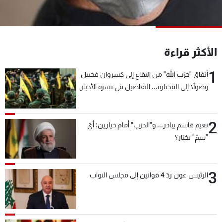
شاهد البرامج
الترددات
الأكثر قراءة
عن MTV
وظائف
الإنـتـاج
تواصل معنا
1
أنفاق "حزب الله" من البقاع إلى كسروان فجبيل
لاعلاناتكم
شروط الإسـتخدام
وصولاً إلى المختارة... التفاصيل في نشرة الأخبار
سياسة الخصوصية
بعد قليل
2
نعيم قاسم يبادر... و"الحزب" أمام خيارين: أيّ
"سمّ" يختار؟
3
الرئيس عون ردّ 4 قوانين إلى مجلس النواب