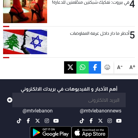
4
في بيروت: تفكيك شبكتين منظّمتين للدعارة!
5
أخطر ما دار داخل غرفة المفاوضات
-
+
A
A
أهم الأخبار و الفيديوهات في بريدك الالكتروني
@mtvlebanon
@mtvlebanonnews