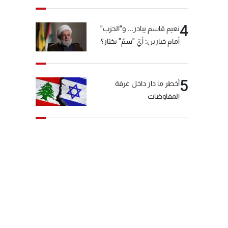
4
نعيم قاسم يبادر... و"الحزب"
أمام خيارين: أيّ "سمّ" يختار؟
5
أخطر ما دار داخل غرفة
المفاوضات