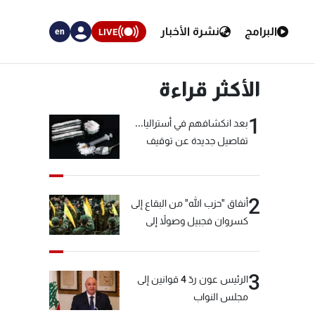
البرامج
نشرة الأخبار
LIVE
en
الأكثر قراءة
1
بعد انكشافهم في أستراليا...
تفاصيل جديدة عن توقيف
"شبكة الكوكايين"
2
أنفاق "حزب الله" من البقاع إلى
كسروان فجبيل وصولاً إلى
المختارة... التفاصيل في نشرة
الأخبار بعد قليل
3
الرئيس عون ردّ 4 قوانين إلى
مجلس النواب