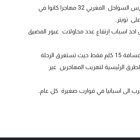
توجههم الى اسبانيا في ثلاثة قوارب، بينما انقذ حرس السواحل المغربي 32 مهاجرا كانوا في
لى تويتر.
 احد اسباب ارتفاع عدد محاولات عبور المضيق
ويفصل مضيق جبل طارق بين اسبانيا والمغرب بمسافة 15 كلم فقط حيث تستغرق الرحلة
قة، ما يجعله احد الطرق الرئيسية لتهريب المهاجرين غير
غرب الى اسبانيا في قوارب صغيرة كل عام.