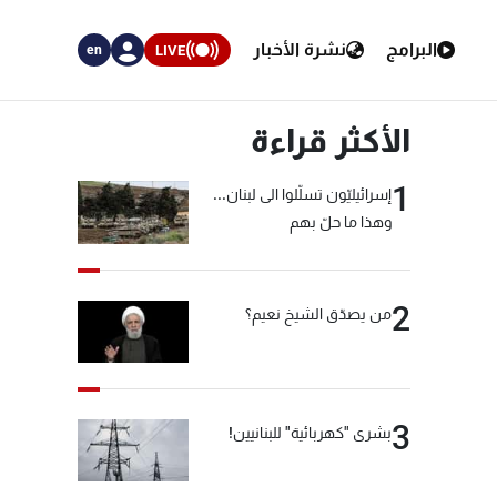
البرامج
نشرة الأخبار
LIVE
en
الأكثر قراءة
1
إسرائيليّون تسلّلوا الى لبنان...
وهذا ما حلّ بهم
2
من يصدّق الشيخ نعيم؟
3
بشرى "كهربائية" للبنانيين!