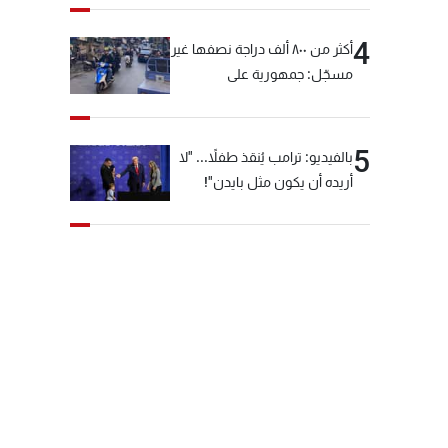
4
أكثر من ٨٠٠ ألف دراجة نصفها غير
مسجّل: جمهورية على
"دولابَين"!
5
بالفيديو: ترامب يُنقذ طفلاً... "لا
أريده أن يكون مثل بايدن"!