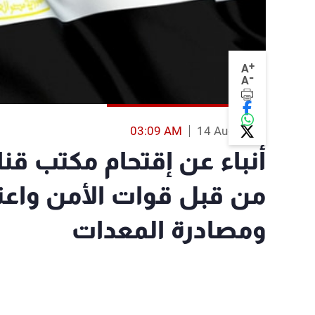
+
A
-
A
03:09 AM
14 Aug 2013
أنباء عن إقتحام مكتب قن
من قبل قوات الأمن واعتق
ومصادرة المعدات