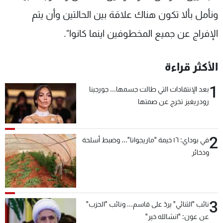
ونأمل بألا تكون هناك علاقة بين الحالتين وأن يتم
الإفراج عن جميع المخطوفين اينما كانوا".
الأكثر قراءة
1
بعد الإنتقادات التي طالت جسمها... جورجينا
رودريغيز تخرج عن صمتها
2
في بوداي: ١٦ خيمة "ماريجوانا"... وضبط أسلحة
وذخائر
3
نائب "الثنائي" يردّ على قاسم... ونائب "الحزب"
عن عون: "انشالله خير"