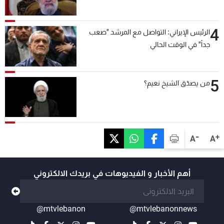
4
الرئيس الإيراني: التواصل مع المرشد "صعب
جداً" في الوقت الحالي
5
من يصدّق الشيخ نعيم؟
-
+
A
A
أهم الأخبار و الفيديوهات في بريدك الالكتروني
@mtvlebanon
@mtvlebanonnews