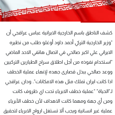
شاهد البرامج
الترددات
عن MTV
وظائف
كشف الناطق باسم الخارجية الايرانية عباس عراقجي أن
الإنـتـاج
تواصل معنا
لاعلاناتكم
شروط الإسـتخدام
"وزير الخارجية التركي أحمد داود أوغلو طلب من نظيره
سياسة الخصوصية
الايراني علي اكبر صالحي في اتصال هاتفي الاحد الماضي
"استخدام نفوذه من أجل اطلاق سراح الطيارين التركيين
ووعد صالحي ببذل قصاری جهده لإنهاء عملية الخطف
اذا كانت ايران تملك مثل هذه الامكانات". ودان عراقجي
لـ"الحياة" "عملية خطف الابرياء تحت اي ظروف كانت
ومن أي جهة ومهما كانت الاهداف لأن خطف الأبرياء
عملية غير انسانية ويجب ألا تستغل ارواح الابرياء لتحقيق