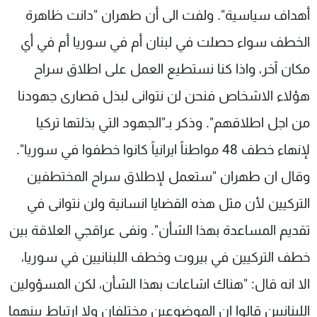
أهداف سياسية". ولفت الی أن طهران "دانت ظاهرة
الخطف سواء حصلت في لبنان أم في سوريا أم في أي
مكان آخر، واذا كنا نستطيع العمل علی اطلاق سراح
هؤلاء الاشخاص فنحن لن نتوانی لبذل قصاری جهودنا
من اجل اطلاقهم". وذكر بـ"الجهود التي بذلتها تركيا
لإنهاء خطف 48 مواطناً ايرانياً كانوا خطفوا في سوريا".
وقال ان طهران "ستعمل لإطلاق سراح المختطفين
التركيين لأن مثل هذه القضايا انسانية ولن نتوانی في
تقديم المساعدة بهذا الشأن". ونفی عراقجي العلاقة بين
خطف التركيين في بيروت وخطف اللبنانيين في سوريا،
الا انه قال: "هناك اشاعات بهذا الشأن، لكن المسؤولين
اللبنانيين قالوا ان الموضوعين مختلفان ولا ارتباط بينهما