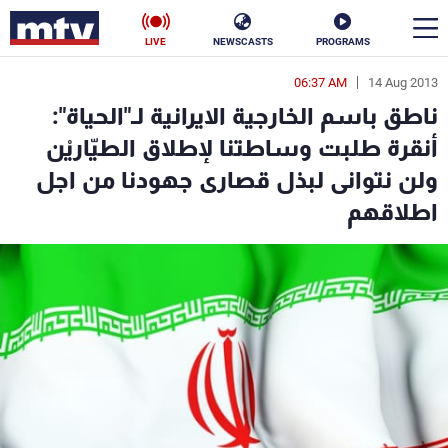
LIVE
NEWSCASTS
PROGRAMS
06:37 AM
14 Aug 2013
en
ناطق باسم الخارجية الايرانية لـ"الحياة":
الأخبار
أنقرة طلبت وساطتنا لإطلاق الطيّاريْن
ولن نتوانی لبذل قصاری جهودنا من اجل
سياسة
ناس
اطلاقهم
إقتصاد
فن
منوعات
رياضة
كأس العالم
البرامج
جدول البرامج