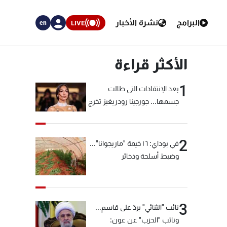
البرامج
نشرة الأخبار
LIVE
en
الأكثر قراءة
1
بعد الإنتقادات التي طالت
جسمها... جورجينا رودريغيز تخرج
عن صمتها
2
في بوداي: ١٦ خيمة "ماريجوانا"...
وضبط أسلحة وذخائر
3
نائب "الثنائي" يردّ على قاسم...
ونائب "الحزب" عن عون: