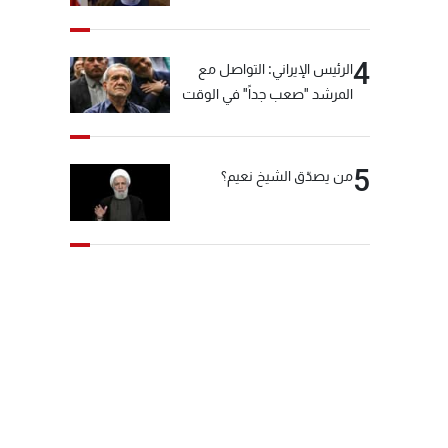
"انشالله خير"
4
الرئيس الإيراني: التواصل مع
المرشد "صعب جداً" في الوقت
الحالي
5
من يصدّق الشيخ نعيم؟