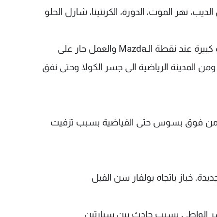
ب، نهر الموت، الدورة، الكرنتينا، شارل الحلو
حركة سير كثيفة على الطريق البحرية بسبب حفرة كبيرة عند نقطة الـMazda والعمل جار على
ومن المدينة الرياضية الى جسر الكولا وحتى نفق
 من فوق بسوس حتى الفياضية بسبب تزفيت
ديدة، خباز باتجاه بولفار سن الفيل
جسر الواطي بسبب حادث بين سيارتين