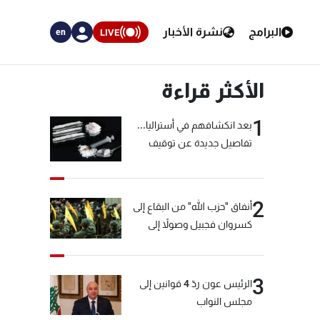
البرامج
نشرة الأخبار
LIVE
en
الأكثر قراءة
1
بعد انكشافهم في أستراليا...
تفاصيل جديدة عن توقيف
"شبكة الكوكايين"
2
أنفاق "حزب الله" من البقاع إلى
كسروان فجبيل وصولاً إلى
المختارة... التفاصيل في نشرة
الأخبار بعد قليل
3
الرئيس عون ردّ 4 قوانين إلى
مجلس النواب