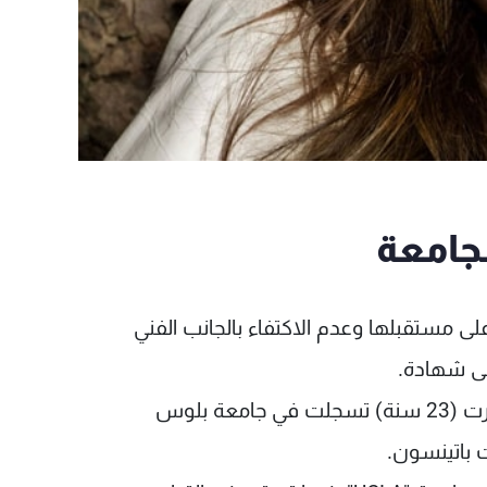
جامعة
لى مستقبلها وعدم الاكتفاء بالجانب الفني
ى شهادة.
وذكرت صحيفة "دايلي ميرور" البريطانية أن ستوارت (23 سنة) تسجلت في جامعة بلوس
ت باتينسون.