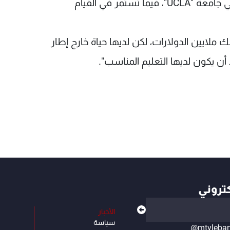
وأوضحت أن ستوارت تدرس "الأدب الإنكليزي" في جامعة "UCLA"، فيما تستمر في القيام
ايين الدولارات، لكن لديها حياة خارج إطار
 أن يكون لديها التعليم المناسب".
كتروني
الأخبار
سياسة
@mtvleba