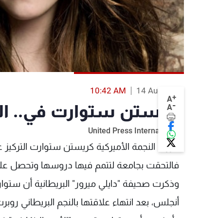
10:42 AM
14 Aug 2013
+
A
-
كريستن ستوارت في.. ال
A
United Press International
قرّرت النجمة الأميركية كريستن ستوارت التركيز ع
فالتحقت بجامعة لتتمم فيها دروسها وتحصل عل
أنجلس، بعد انتهاء علاقتها بالنجم البريطاني روبر