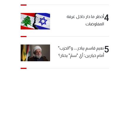
4
أخطر ما دار داخل غرفة
المفاوضات
5
نعيم قاسم يبادر... و"الحزب"
أمام خيارين: أيّ "سمّ" يختار؟