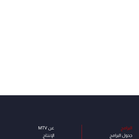
البرامج
عن MTV
جدول البرامج
الإنـتـاج