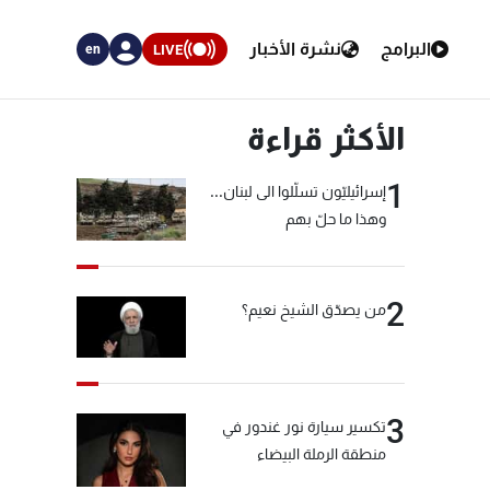
البرامج
نشرة الأخبار
LIVE
en
الأكثر قراءة
1
إسرائيليّون تسلّلوا الى لبنان...
وهذا ما حلّ بهم
2
من يصدّق الشيخ نعيم؟
3
تكسير سيارة نور غندور في
منطقة الرملة البيضاء