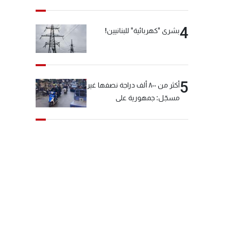
4
بشرى "كهربائية" للبنانيين!
5
أكثر من ٨٠٠ ألف دراجة نصفها غير
مسجّل: جمهورية على
"دولابَين"!