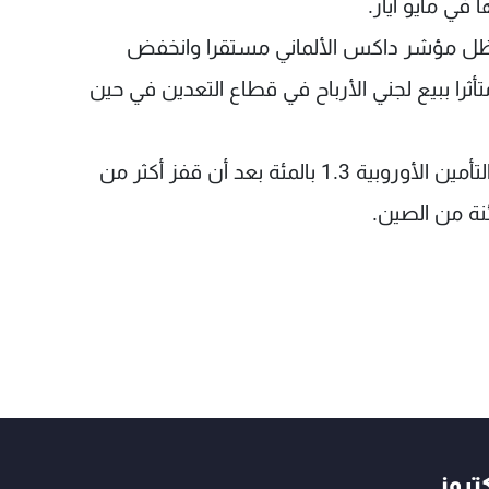
في مايو أيار.
الفرنسي 0.2 بالمئة بينما ظل مؤشر داكس الألماني مستقرا وانخفض
 تايمز 100 البريطاني 0.1 بالمئة متأثرا ببيع لجني الأرباح في قطاع التعدين في حين
وانخفض مؤشر ستوكس 600 لأسهم شركات التأمين الأوروبية 1.3 بالمئة بعد أن قفز أكثر من
نة من الصين.
كتروني