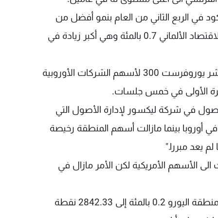
ود في الربع الثاني من العام بنمو أفضل من
المتوقع نسبته 0.5 بالمئة بينما بلغت نسبة نمو الاقتصاد الألماني 0.7 بالمئة وهي أكبر زيادة في
وفي الساعة 0742 بتوقيت جرينتش انخفض مؤشر يوروفرست 300 لأسهم الشركات الأوروبية
صول في شركة ليكسور لإدارة الأصول التي
سن في أوروبا بينما مازالت أسهم المنطقة رخيصة
 يعد مبررا."
الى الأسهم الأمريكية لكن الأمر مازال في
وزاد مؤشر يورو ستوكس 50 للأسهم القيادية بمنطقة اليورو 0.2 بالمئة إلى 2842.33 نقطة