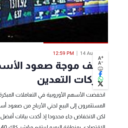
12:59 PM
14 Aug 2013
+
A
-
توقف موجة صعود الأسهم
A
شركات التعدين
انخفضت الأسهم الأوروبية في التعاملات المبكر
المستثمرون إلى البيع لجني الأرباح من صعود أسه
لكن الانخفاض جاء محدودا إذ أكدت بيانات أفضل م
الاقتصادي بمنطقة اليورو ليرتفع مؤشر كاك 40 الفرنسي الى أعلى مستوى له في عامين.