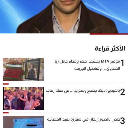
شاهد البرامج
الترددات
عن MTV
وظائف
الإنـتـاج
تواصل معنا
لاعلاناتكم
شروط الإسـتخدام
الأكثر قراءة
سياسة الخصوصية
1
موقع MTV يكشف: حكم بإعدام قاتل ريا
الشدياق… وتفاصيل الجريمة
2
بالفيديو: دبكة جعجع وستريدا... في حفلة زفاف
3
خاص بالصور: إنجاز امني لمفرزة بعبدا القضائية