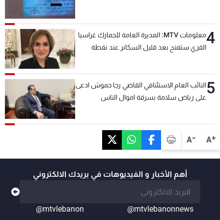
4
معلومات MTV: المديرة العامة للجمارك غراسيا
القزي ستفتح بعد قليل السكانر عند نقطة
المصنع لتسهيل عملية التصدير البري إلى
السعودية والدول العربية
5
النائب العام الاستئنافي القاضي رجا حموش ادعى
على رياض سلامة بسرقة اموال الناس
وتأسيس شركات وهمية بهدف شراء أسهم
مصرفية وتهريبها وتبييض اموال
-
+
A
A
أهم الأخبار و الفيديوهات في بريدك الالكتروني
@mtvlebanon
@mtvlebanonnews