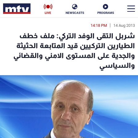
LIVE
NEWSCASTS
PROGRAMS
14:18 PM
14 Aug 2013
en
شربل التقى الوفد التركي: ملف خطف
الأخبار
الطيارين التركيين قيد المتابعة الحثيثة
والجدية على المستوى الامني والقضائي
سياسة
ناس
والسياسي
إقتصاد
فن
منوعات
رياضة
كأس العالم
البرامج
جدول البرامج