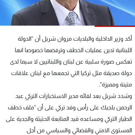
شاهد البرامج
الترددات
عن MTV
وظائف
أكد وزير الداخلية والبلديات مروان شربل أن "الدولة
الإنـتـاج
تواصل معنا
لاعلاناتكم
شروط الإسـتخدام
اللبنانية تدين عمليات الخطف وترفضها خصوصا انها
سياسة الخصوصية
تعكس صورة سلبية عن لبنان واللبنانيين لا سيما لدى
دولة صديقة مثل تركيا التي تجمعها مع لبنان علاقات
متينة ومميزة".
وشدد شربل بعد لقائه مدير الاستخبارات التركي عبد
الرحمن بلجيك على رأس وفد تركي على أن "ملف خطف
الطيار التركي ومساعده قيد المتابعة الحثيثة والجدية على
المستوى الامني والقضائي والسياسي من أجل