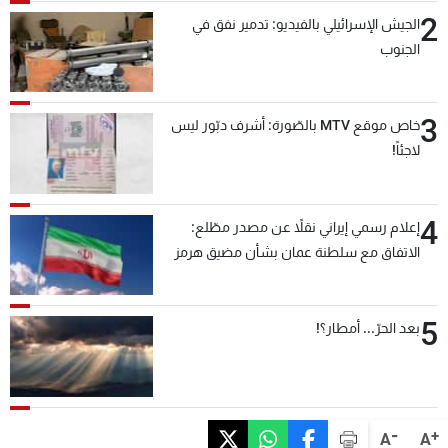
2
الجيش الإسرائيلي بالفيديو: تدمير نفق في
الجنوب
3
خاص موقع MTV بالصّورة: أشرف دبّور ليس
لاجئاً!
4
إعلام رسمي إيراني نقلاً عن مصدر مطّلع:
الاتفاق مع سلطنة عمان بشأن مضيق هرمز
سيتأجل ما دامت أميركا تهدد إيران
5
بعد الحرّ... أمطار؟!
-
+
A
A