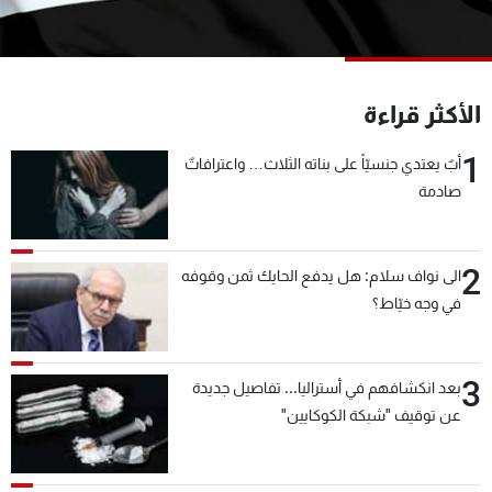
شاهد البرامج
الترددات
الأكثر قراءة
عن MTV
وظائف
الإنـتـاج
تواصل معنا
1
أبٌ يعتدي جنسيّاً على بناته الثلاث… واعترافاتٌ
لاعلاناتكم
شروط الإسـتخدام
صادمة
سياسة الخصوصية
2
الى نواف سلام: هل يدفع الحايك ثمن وقوفه
في وجه خيّاط؟
3
بعد انكشافهم في أستراليا... تفاصيل جديدة
عن توقيف "شبكة الكوكايين"