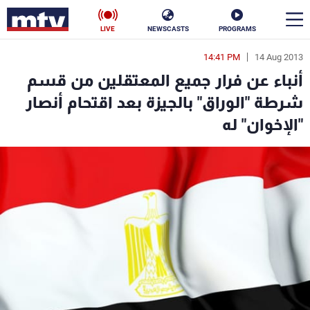
LIVE
NEWSCASTS
PROGRAMS
14:41 PM
14 Aug 2013
en
أنباء عن فرار جميع المعتقلين من قسم
الأخبار
شرطة "الوراق" بالجيزة بعد اقتحام أنصار
"الإخوان" له
سياسة
ناس
إقتصاد
فن
منوعات
رياضة
كأس العالم
البرامج
جدول البرامج