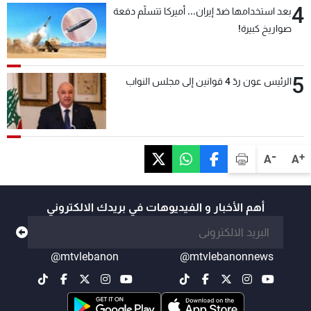
4
بعد استخدامها ضدّ إيران... أميركا تتسلّم دفعة
صواريخ كبيرة!
5
الرئيس عون ردّ 4 قوانين إلى مجلس النواب
-
+
A
A
أهم الأخبار و الفيديوهات في بريدك الالكتروني
@mtvlebanon
@mtvlebanonnews