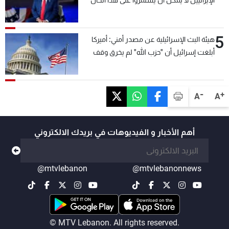
الإيرانيين لا يمكن أن يستمروا على هذا الحال
5
هيئة البث الإسرائيلية عن مصدر أمني: أميركا
أبلغت إسرائيل أن "حزب الله" لم يخرق وقف
إطلاق النار أمس في مجدل زون وطلبت منها
عدم التصعيد خشية أن يؤثر ذلك على مفاوضات
روما
-
+
A
A
أهم الأخبار و الفيديوهات في بريدك الالكتروني
@mtvlebanon
@mtvlebanonnews
© MTV Lebanon. All rights reserved.