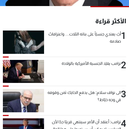
شاهد البرامج
الترددات
الأكثر قراءة
1
عن MTV
وظائف
أبٌ يعتدي جنسيّاً على بناته الثلاث… واعترافاتٌ
الإنـتـاج
تواصل معنا
صادمة
لاعلاناتكم
شروط الإسـتخدام
سياسة الخصوصية
2
ترامب يقيّد الجنسية الأميركية بالولادة
3
الى نواف سلام: هل يدفع الحايك ثمن وقوفه
في وجه خيّاط؟
4
ترامب: أعتقد أن الأمر سينتهي قريبًا جدًا لأن