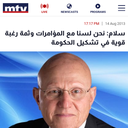
LIVE
NEWSCASTS
PROGRAMS
17:17 PM
14 Aug 2013
en
سلام: نحن لسنا مع المؤامرات وثمة رغبة
الأخبار
قوية في تشكيل الحكومة
سياسة
ناس
إقتصاد
فن
منوعات
رياضة
كأس العالم
البرامج
جدول البرامج