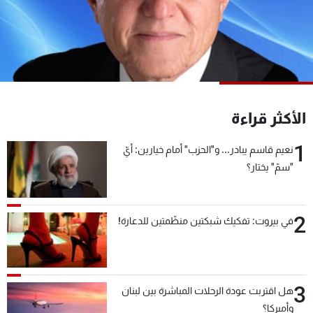
شاهد البرامج
الترددات
عن MTV
وظائف
الإنـتـاج
تواصل معنا
لاعلاناتكم
شروط الإسـتخدام
الأكثر قراءة
سياسة الخصوصية
1
نعيم قاسم يبادر... و"الحزب" أمام خيارين: أيّ
"سمّ" يختار؟
2
في بيروت: تفكيك شبكتين منظّمتين للدعارة!
3
هل اقتربت عودة الرحلات المباشرة بين لبنان
وأميركا؟