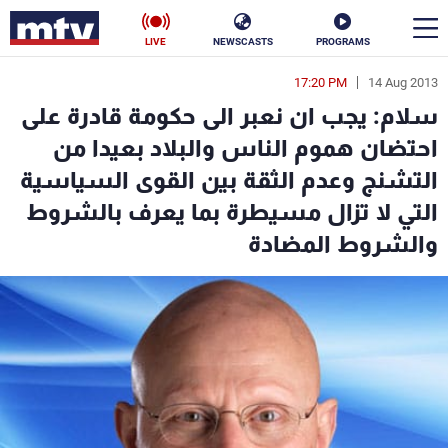
LIVE
NEWSCASTS
PROGRAMS
17:20 PM
14 Aug 2013
en
سلام: يجب ان نعبر الى حكومة قادرة على
الأخبار
احتضان هموم الناس والبلاد بعيدا من
التشنج وعدم الثقة بين القوى السياسية
سياسة
ناس
التي لا تزال مسيطرة بما يعرف بالشروط
إقتصاد
فن
والشروط المضادة
منوعات
رياضة
كأس العالم
البرامج
جدول البرامج