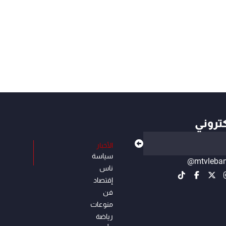
كتروني
الأخبار
سياسة
@mtvleba
ناس
إقتصاد
فن
منوعات
رياضة