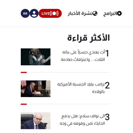
البرامج
نشرة الأخبار
LIVE
en
الأكثر قراءة
1
أبٌ يعتدي جنسيّاً على بناته
الثلاث… واعترافاتٌ صادمة
2
ترامب يقيّد الجنسية الأميركية
بالولادة
3
الى نواف سلام: هل يدفع
الحايك ثمن وقوفه في وجه
خيّاط؟