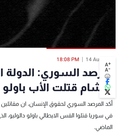
18:08 PM
14 Aug 2013
+
A
-
المرصد السوري: الدولة ا
A
والشام قتلت الأب باولو
أكد المرصد السوري لحقوق الإنسان، ان مقاتلين م
في سوريا قتلوا القس الايطالي باولو دالوليو، ا
الماضي.