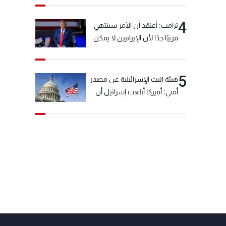
4
ترامب: أعتقد أن الأمر سينتهي
قريبًا جدًا لأن الإيرانيين لا يمكن
أن يستمروا على هذا الحال
5
هيئة البث الإسرائيلية عن مصدر
أمني: أميركا أبلغت إسرائيل أن
"حزب الله" لم يخرق وقف إطلاق
النار أمس في مجدل زون
وطلبت منها عدم التصعيد
خشية أن يؤثر ذلك على
مفاوضات روما