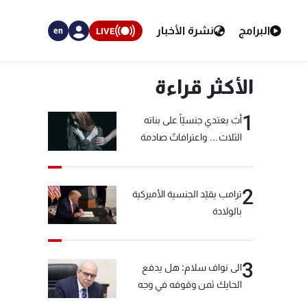
البرامج
نشرة الأخبار
LIVE
en
الأكثر قراءة
1
أبٌ يعتدي جنسيّاً على بناته
الثلاث… واعترافاتٌ صادمة
2
ترامب يقيّد الجنسية الأميركية
بالولادة
3
الى نواف سلام: هل يدفع
الحايك ثمن وقوفه في وجه
خيّاط؟