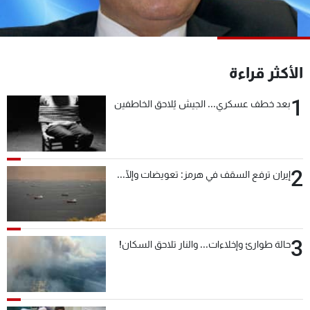
شاهد البرامج
الترددات
الأكثر قراءة
عن MTV
وظائف
الإنـتـاج
تواصل معنا
1
بعد خطف عسكري... الجيش يُلاحق الخاطفين
لاعلاناتكم
شروط الإسـتخدام
سياسة الخصوصية
2
إيران ترفع السقف في هرمز: تعويضات وإلّا...
3
حالة طوارئ وإخلاءات... والنار تلاحق السكان!