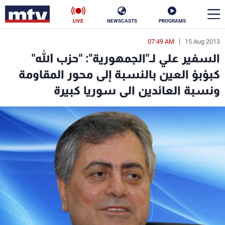
LIVE
NEWSCASTS
PROGRAMS
07:49 AM
15 Aug 2013
en
السفير علي لـ"الجمهورية": "حزب الله"
الأخبار
كبؤبؤ العين بالنسبة إلى محور المقاومة
ونسبة العائدين الى سوريا كبيرة
سياسة
ناس
إقتصاد
فن
منوعات
رياضة
كأس العالم
البرامج
جدول البرامج