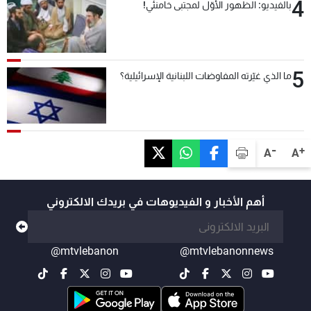
4
بالفيديو: الظهور الأوّل لمجتبى خامنئي!
5
ما الذي غيّرته المفاوضات اللبنانية الإسرائيلية؟
-
+
A
A
أهم الأخبار و الفيديوهات في بريدك الالكتروني
@mtvlebanon
@mtvlebanonnews