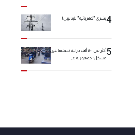
4
بشرى "كهربائية" للبنانيين!
5
أكثر من ٨٠٠ ألف دراجة نصفها غير
مسجّل: جمهورية على
"دولابَين"!