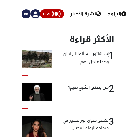
البرامج
نشرة الأخبار
LIVE
en
الأكثر قراءة
1
إسرائيليّون تسلّلوا الى لبنان...
وهذا ما حلّ بهم
2
من يصدّق الشيخ نعيم؟
3
تكسير سيارة نور غندور في
منطقة الرملة البيضاء