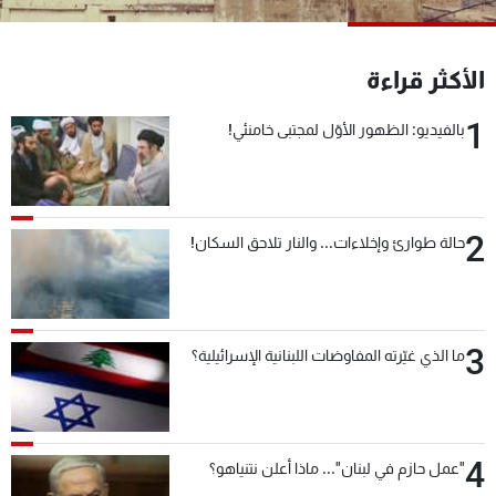
شاهد البرامج
الترددات
الأكثر قراءة
1
عن MTV
وظائف
بالفيديو: الظهور الأوّل لمجتبى خامنئي!
الإنـتـاج
تواصل معنا
لاعلاناتكم
شروط الإسـتخدام
سياسة الخصوصية
2
حالة طوارئ وإخلاءات... والنار تلاحق السكان!
3
ما الذي غيّرته المفاوضات اللبنانية الإسرائيلية؟
4
"عمل حازم في لبنان"... ماذا أعلن نتنياهو؟