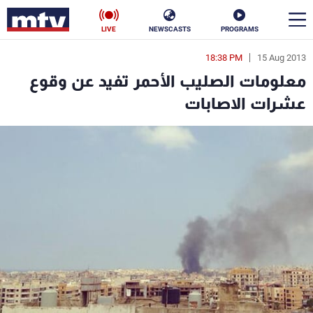
LIVE
NEWSCASTS
PROGRAMS
18:38 PM
15 Aug 2013
en
معلومات الصليب الأحمر تفيد عن وقوع
الأخبار
عشرات الاصابات
سياسة
ناس
إقتصاد
فن
منوعات
رياضة
كأس العالم
البرامج
جدول البرامج