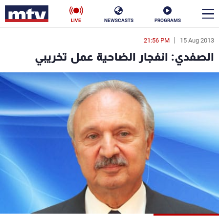
LIVE
NEWSCASTS
PROGRAMS
21:56 PM
15 Aug 2013
en
الصفدي: انفجار الضاحية عمل تخريبي
الأخبار
سياسة
ناس
إقتصاد
فن
منوعات
رياضة
كأس العالم
البرامج
جدول البرامج