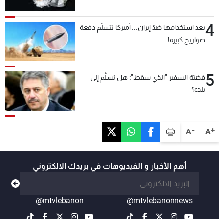
4
بعد استخدامها ضدّ إيران... أميركا تتسلّم دفعة
صواريخ كبيرة!
5
قضيّة السفير "الذي سقط": هل يُسلَّم إلى
بلده؟
-
+
A
A
أهم الأخبار و الفيديوهات في بريدك الالكتروني
@mtvlebanon
@mtvlebanonnews