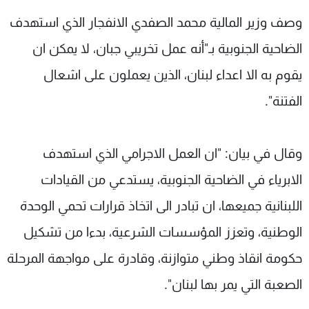
شاهد البرامج
وصف وزير المالية محمد الصفدي الانفجار الذي استهدف
الترددات
الضاحية الجنوبية بـ"أنه عمل تخريبي جبان، لا يمكن ان
يقوم به الا اعداء لبنان، الذين يعملون على اشعال
عن MTV
وظائف
الإنـتـاج
تواصل معنا
الفتنة".
لاعلاناتكم
شروط الإسـتخدام
سياسة الخصوصية
وقال في بيان: "ان العمل الاجرامي الذي استهدف
الابرياء في الضاحية الجنوبية، يستدعي من القيادات
اللبنانية جميعها، ان تبادر الى اتخاذ قرارات تحمي الوحدة
الوطنية، وتعزز المؤسسات الشرعية، بدءا من تشكيل
حكومة انقاذ وطني متوازنة، وقادرة على مواجهة المرحلة
الصعبة التي يمر بها لبنان".