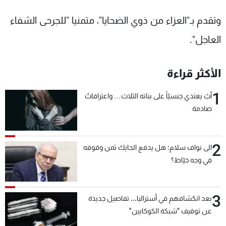
وتقدم بـ"العزاء من ذوي الضحايا"، متمنيا "للجرحى الشفاء
العاجل".
الأكثر قراءة
1
أبٌ يعتدي جنسيّاً على بناته الثلاث… واعترافاتٌ
صادمة
2
الى نواف سلام: هل يدفع الحايك ثمن وقوفه
في وجه خيّاط؟
3
بعد انكشافهم في أستراليا... تفاصيل جديدة
عن توقيف "شبكة الكوكايين"