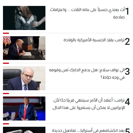
1
أبٌ يعتدي جنسيّاً على بناته الثلاث… واعترافاتٌ
صادمة
2
ترامب يقيّد الجنسية الأميركية بالولادة
3
الى نواف سلام: هل يدفع الحايك ثمن وقوفه
في وجه خيّاط؟
4
ترامب: أعتقد أن الأمر سينتهي قريبًا جدًا لأن
الإيرانيين لا يمكن أن يستمروا على هذا الحال
5
بعد انكشافهم في أستراليا... تفاصيل جديدة