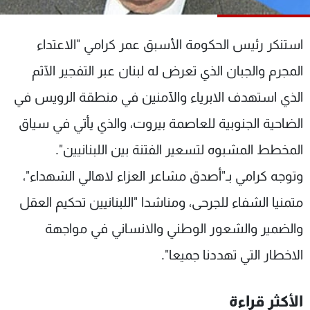
شاهد البرامج
الترددات
استنكر رئيس الحكومة الأسبق عمر كرامي "الاعتداء
المجرم والجبان الذي تعرض له لبنان عبر التفجير الآثم
عن MTV
وظائف
الإنـتـاج
تواصل معنا
الذي استهدف الابرياء والآمنين في منطقة الرويس في
لاعلاناتكم
شروط الإسـتخدام
الضاحية الجنوبية للعاصمة بيروت، والذي يأتي في سياق
سياسة الخصوصية
المخطط المشبوه لتسعير الفتنة بين اللبنانيين".
وتوجه كرامي بـ"أصدق مشاعر العزاء لاهالي الشهداء"،
متمنيا الشفاء للجرحى، ومناشدا "اللبنانيين تحكيم العقل
والضمير والشعور الوطني والانساني في مواجهة
الاخطار التي تهددنا جميعا".
الأكثر قراءة