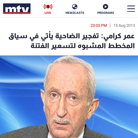
LIVE
NEWSCASTS
PROGRAMS
23:03 PM
15 Aug 2013
en
عمر كرامي: تفجير الضاحية يأتي في سياق
الأخبار
المخطط المشبوه لتسعير الفتنة
سياسة
ناس
إقتصاد
فن
منوعات
رياضة
كأس العالم
البرامج
جدول البرامج