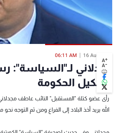
06:11 AM
16 Aug 2013
+
A
-
مجدلاني لـ"السياسة": رس
A
تشكيل الحكومة
رأى عضو كتلة "المستقبل" النائب عاطف مجدلاني أ
الله يريد أخذ البلاد إلى الفراغ ومن ثم التوجه نح
مجدلاني وفي حديث لصحيفة "السياسة" الكويتية، ل