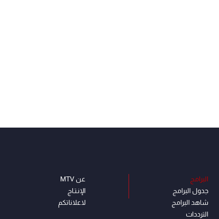
البرامج
عن MTV
جدول البرامج
الإنـتـاج
شاهد البرامج
لاعلاناتكم
الترددات