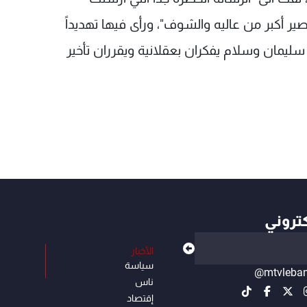
صير أكبر من عاليه والشوف"، ورأى فيها تهديداً
سليمان وسلام يفكران بعقلانية ويقرران تأخير
كتروني
الأخبار
سياسة
@mtvleba
ناس
إقتصاد