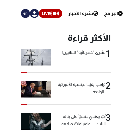
البرامج
نشرة الأخبار
LIVE
en
الأكثر قراءة
1
بشرى "كهربائية" للبنانيين!
2
ترامب يقيّد الجنسية الأميركية
بالولادة
3
أبٌ يعتدي جنسيّاً على بناته
الثلاث… واعترافاتٌ صادمة