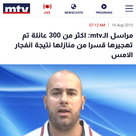
LIVE
NEWSCASTS
PROGRAMS
07:12 AM
16 Aug 2013
en
مراسل الـmtv: اكثر من 300 عائلة تم
الأخبار
تهجيرها قسرا من منازلها نتيجة انفجار
الامس
سياسة
ناس
إقتصاد
فن
منوعات
رياضة
كأس العالم
البرامج
جدول البرامج