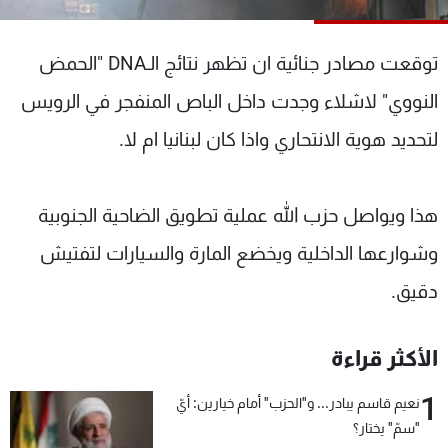
شاهد البرامج
الترددات
توقعت مصادر جنائية ان تظهر نتائج الـDNA "الحمض
النووي" لاشلاء وجدت داخل الباص المنفجر في الرويس
عن MTV
وظائف
الإنـتـاج
تواصل معنا
لتحديد هوية الانتحاري واذا كان لبنانيا ام لا.
لاعلاناتكم
شروط الإسـتخدام
سياسة الخصوصية
هذا ويواصل حزب الله عملية تطويق الضاحية الجنوبية
وشوارعها الداخلية ويخضع المارة والسيارات لتفتيش
دقيق.
الأكثر قراءة
1
نعيم قاسم يبادر... و"الحزب" أمام خيارين: أيّ
"سمّ" يختار؟