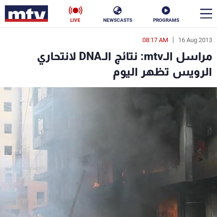
LIVE
NEWSCASTS
PROGRAMS
08:17 AM
16 Aug 2013
en
مراسل الـmtv: نتائج الـDNA لانتحاري
الأخبار
الرويس تظهر اليوم
سياسة
ناس
إقتصاد
فن
منوعات
رياضة
كأس العالم
البرامج
جدول البرامج