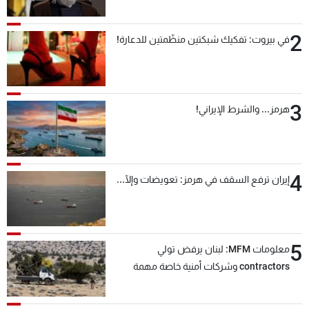
2
في بيروت: تفكيك شبكتين منظّمتين للدعارة!
3
هرمز... والشرط الإيراني!
4
إيران ترفع السقف في هرمز: تعويضات وإلّا...
5
معلومات MFM: لبنان يرفض تولي
contractors وشركات أمنية خاصة مهمة
التحقق من نزع سلاح "حزب الله"