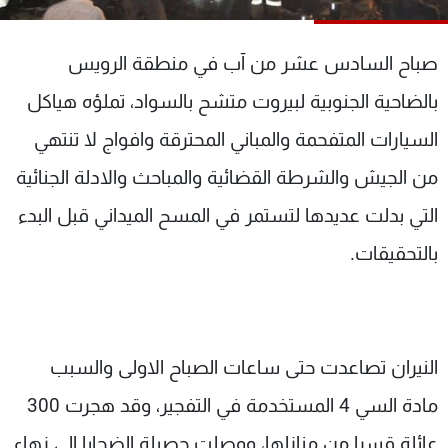
شاهد البرامج
الترددات
صباح السادس عشر من آب في منطقة الرويس
بالضاحية الجنوبية لبيروت متشح بالسواد، تملؤه هياكل
عن MTV
وظائف
الإنـتـاج
تواصل معنا
السيارات المتفحمة والمباني المحترقة وافواج لا تنتهي
لاعلاناتكم
شروط الإسـتخدام
من الجيش والشرطة القضائية والمباحث والادلة الجنائية
سياسة الخصوصية
التي بدلت عديدها لتستمر في المسح الميداني قبل البدء
بالتحقيقات.
النيران تصاعدت حتى ساعات الصباح الاولى والسبب
مادة السي 4 المستخدمة في التفجير، وقد هجرت 300
عائلة قسرا من منازلها، ووصلت حصيلة الضحايا الى زهاء