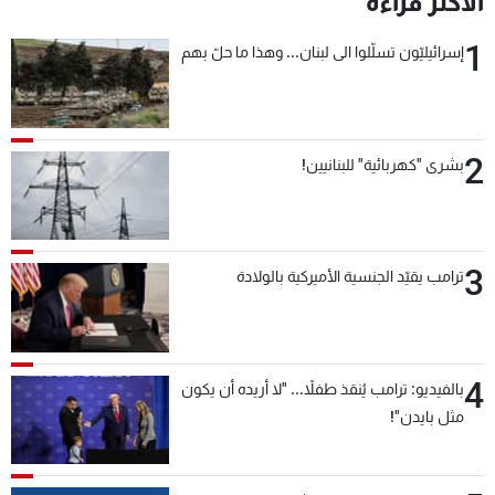
الأكثر قراءة
1
إسرائيليّون تسلّلوا الى لبنان... وهذا ما حلّ بهم
2
بشرى "كهربائية" للبنانيين!
3
ترامب يقيّد الجنسية الأميركية بالولادة
4
بالفيديو: ترامب يُنقذ طفلاً... "لا أريده أن يكون
مثل بايدن"!