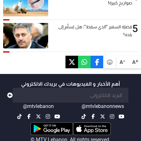
صواريخ كبيرة!
5
قضيّة السفير "الذي سقط": هل يُسلَّم إلى
بلده؟
-
+
A
A
أهم الأخبار و الفيديوهات في بريدك الالكتروني
@mtvlebanon
@mtvlebanonnews
© MTV Lebanon. All rights reserved.