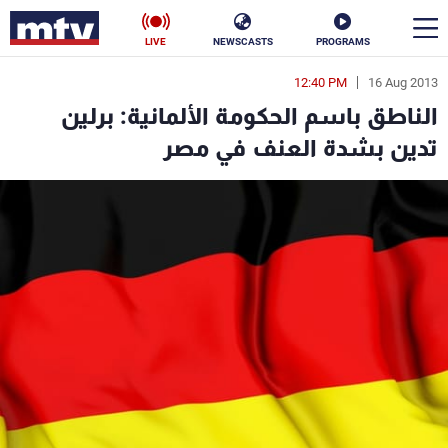
LIVE
NEWSCASTS
PROGRAMS
12:40 PM
16 Aug 2013
en
الناطق باسم الحكومة الألمانية: برلين
الأخبار
تدين بشدة العنف في مصر
سياسة
ناس
إقتصاد
فن
منوعات
رياضة
كأس العالم
البرامج
جدول البرامج