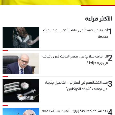
شاهد البرامج
الترددات
الأكثر قراءة
1
عن MTV
وظائف
أبٌ يعتدي جنسيّاً على بناته الثلاث… واعترافاتٌ
الإنـتـاج
تواصل معنا
صادمة
لاعلاناتكم
شروط الإسـتخدام
سياسة الخصوصية
2
الى نواف سلام: هل يدفع الحايك ثمن وقوفه
في وجه خيّاط؟
3
بعد انكشافهم في أستراليا... تفاصيل جديدة
عن توقيف "شبكة الكوكايين"
4
بعد استخدامها ضدّ إيران... أميركا تتسلّم دفعة