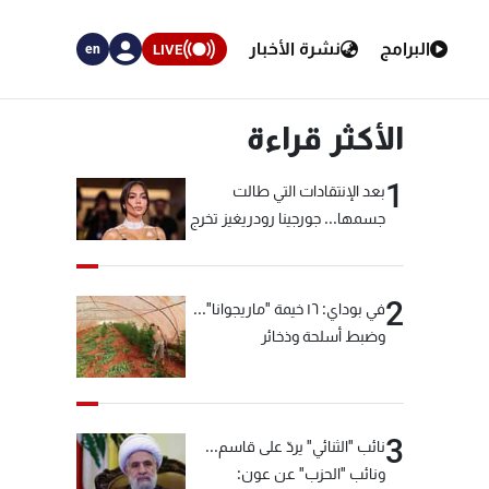
البرامج
نشرة الأخبار
LIVE
en
الأكثر قراءة
1
بعد الإنتقادات التي طالت
جسمها... جورجينا رودريغيز تخرج
عن صمتها
2
في بوداي: ١٦ خيمة "ماريجوانا"...
وضبط أسلحة وذخائر
3
نائب "الثنائي" يردّ على قاسم...
ونائب "الحزب" عن عون: