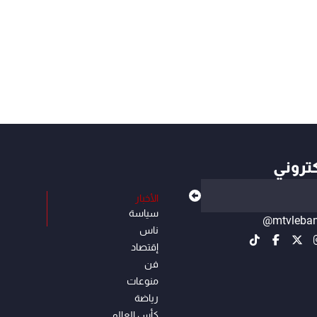
كتروني
الأخبار
سياسة
@mtvleba
ناس
إقتصاد
فن
منوعات
رياضة
كأس العالم