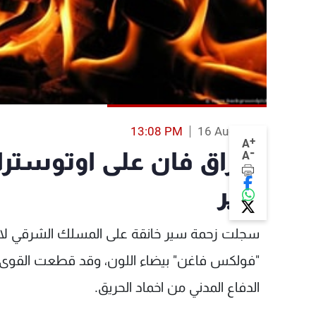
13:08 PM
16 Aug 2013
+
A
-
احتراق فان على اوتوستر
A
سير
سجلت زحمة سير خانقة على المسلك الشرقي لاتو
"فولكس فاغن" بيضاء اللون، وقد قطعت القوى ا
الدفاع المدني من اخماد الحريق.