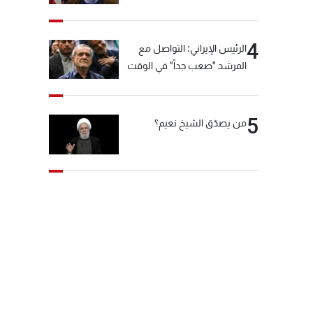
"انشالله خير"
4
الرئيس الإيراني: التواصل مع
المرشد "صعب جداً" في الوقت
الحالي
5
من يصدّق الشيخ نعيم؟