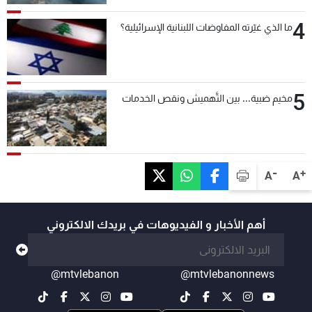
4
ما الذي غيّرته المفاوضات اللبنانية الإسرائيلية؟
5
مخيم ضبية... بين التَّهميش ونقص الخدمات
-
+
A
A
أهم الأخبار و الفيديوهات في بريدك الالكتروني
@mtvlebanon
@mtvlebanonnews