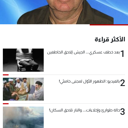
شاهد البرامج
الترددات
عن MTV
وظائف
الأكثر قراءة
الإنـتـاج
تواصل معنا
لاعلاناتكم
شروط الإسـتخدام
1
سياسة الخصوصية
بعد خطف عسكري... الجيش يُلاحق الخاطفين
2
بالفيديو: الظهور الأوّل لمجتبى خامنئي!
3
حالة طوارئ وإخلاءات... والنار تلاحق السكان!