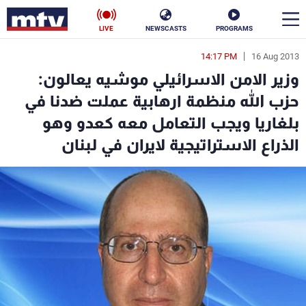
LIVE
NEWSCASTS
PROGRAMS
14:17 PM
16 Aug 2013
en
وزير الامن الاسرائيلي موشيه يعالون:
الأخبار
حزب الله منظمة ارهابية عملت ضدنا في
بلغاريا ويجب التعامل معه كعدو وهو
سياسة
ناس
الذراع الاستراتيجية لايران في لبنان
إقتصاد
فن
منوعات
رياضة
كأس العالم
البرامج
جدول البرامج