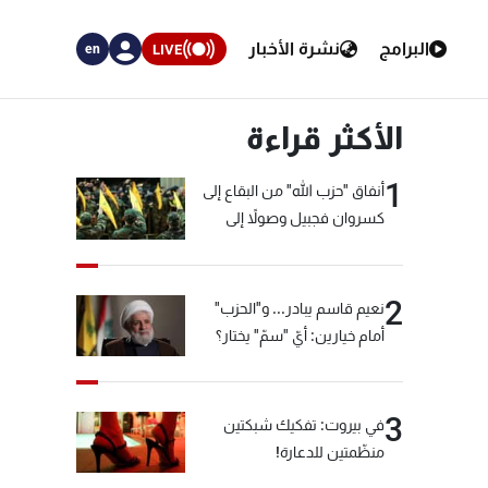
البرامج
نشرة الأخبار
LIVE
en
الأكثر قراءة
1
أنفاق "حزب الله" من البقاع إلى
كسروان فجبيل وصولاً إلى
المختارة... التفاصيل في نشرة
الأخبار بعد قليل
2
نعيم قاسم يبادر... و"الحزب"
أمام خيارين: أيّ "سمّ" يختار؟
3
في بيروت: تفكيك شبكتين
منظّمتين للدعارة!