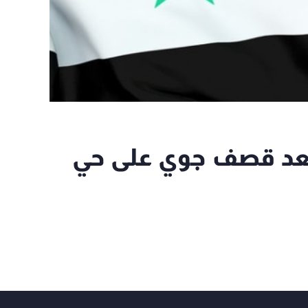
يق: 20 قتيلا بعد قصف جوي على حي