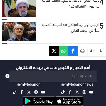
4
نائب "الثنائي" يردّ على قاسم... ونائب "الحزب"
عن عون: "انشالله خير"
5
الرئيس الإيراني: التواصل مع المرشد "صعب
جداً" في الوقت الحالي
-
+
A
A
أهم الأخبار و الفيديوهات في بريدك الالكتروني
@mtvlebanon
@mtvlebanonnews