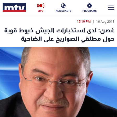
LIVE
NEWSCASTS
PROGRAMS
15:19 PM
16 Aug 2013
en
غصن: لدى استخبارات الجيش خيوط قوية
الأخبار
حول مطلقي الصواريخ على الضاحية
سياسة
ناس
إقتصاد
فن
منوعات
رياضة
كأس العالم
البرامج
جدول البرامج