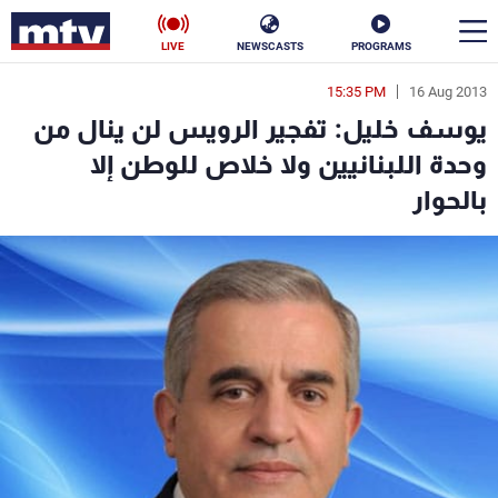
LIVE
NEWSCASTS
PROGRAMS
15:35 PM
16 Aug 2013
en
يوسف خليل: تفجير الرويس لن ينال من
الأخبار
وحدة اللبنانيين ولا خلاص للوطن إلا
بالحوار
سياسة
ناس
إقتصاد
فن
منوعات
رياضة
كأس العالم
البرامج
جدول البرامج