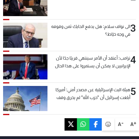
3
الى نواف سلام: هل يدفع الحايك ثمن وقوفه
في وجه خيّاط؟
4
ترامب: أعتقد أن الأمر سينتهي قريبًا جدًا لأن
الإيرانيين لا يمكن أن يستمروا على هذا الحال
5
هيئة البث الإسرائيلية عن مصدر أمني: أميركا
أبلغت إسرائيل أن "حزب الله" لم يخرق وقف
إطلاق النار أمس في مجدل زون وطلبت منها
عدم التصعيد خشية أن يؤثر ذلك على مفاوضات
روما
-
+
A
A