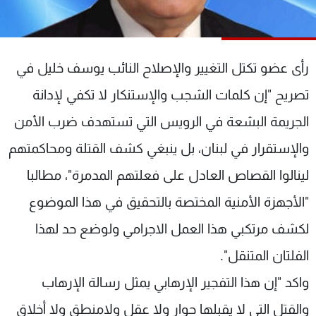
شاهد البرامج
الترددات
رأى عضو تكتل التغيير والإصلاح النائب يوسف خليل في
عن MTV
وظائف
تصريح "إن كلمات الشجب والإستنكار لا تكفي لإدانة
الإنـتـاج
تواصل معنا
لاعلاناتكم
شروط الإسـتخدام
الجريمة البشعة في الرويس التي تستهدف ضرب الأمن
سياسة الخصوصية
والإستقرار في لبنان، بل ينبغي كشف القتلة ومحاكمتهم
لينالوا القصاص العادل على فعلتهم المدمرة"، مطالبا
"الأجهزة الأمنية المختصة بالتحقيق في هذا الموضوع
لكشف مرتكبي هذا العمل الاجرامي ولوضع حد لهذا
الفلتان المتنقل".
واكد "إن هذا التفجير الإرهابي يمثل رسالة الإرهاب
والقتل التي لا يقبلها حوار ولا عقل ولامنطق ولا أخلاق