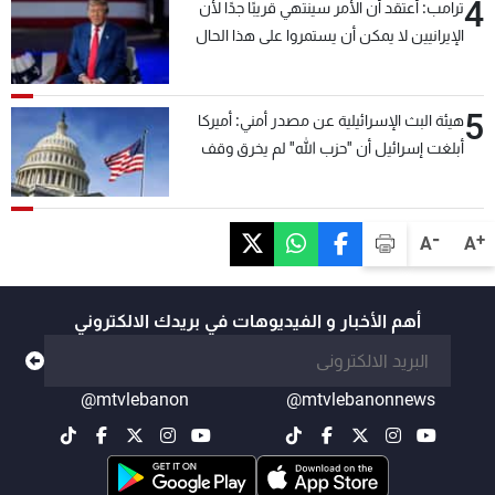
4
ترامب: أعتقد أن الأمر سينتهي قريبًا جدًا لأن
الإيرانيين لا يمكن أن يستمروا على هذا الحال
5
هيئة البث الإسرائيلية عن مصدر أمني: أميركا
أبلغت إسرائيل أن "حزب الله" لم يخرق وقف
إطلاق النار أمس في مجدل زون وطلبت منها
عدم التصعيد خشية أن يؤثر ذلك على مفاوضات
روما
-
+
A
A
أهم الأخبار و الفيديوهات في بريدك الالكتروني
@mtvlebanon
@mtvlebanonnews