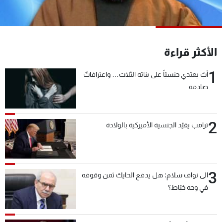
شاهد البرامج
الترددات
الأكثر قراءة
عن MTV
وظائف
الإنـتـاج
تواصل معنا
1
أبٌ يعتدي جنسيّاً على بناته الثلاث… واعترافاتٌ
لاعلاناتكم
شروط الإسـتخدام
صادمة
سياسة الخصوصية
2
ترامب يقيّد الجنسية الأميركية بالولادة
3
الى نواف سلام: هل يدفع الحايك ثمن وقوفه
في وجه خيّاط؟