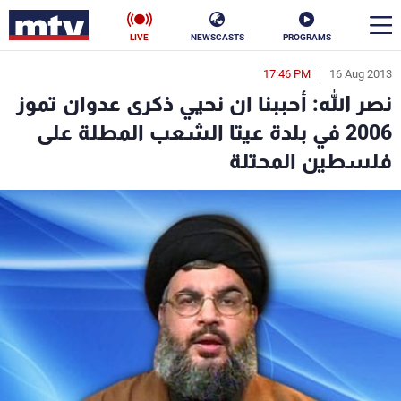
LIVE
NEWSCASTS
PROGRAMS
17:46 PM
16 Aug 2013
en
نصر الله: أحببنا ان نحيي ذكرى عدوان تموز
الأخبار
2006 في بلدة عيتا الشعب المطلة على
فلسطين المحتلة
سياسة
ناس
إقتصاد
فن
منوعات
رياضة
كأس العالم
البرامج
جدول البرامج