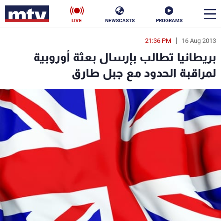
LIVE
NEWSCASTS
PROGRAMS
21:36 PM
16 Aug 2013
en
بريطانيا تطالب بإرسال بعثة أوروبية
الأخبار
لمراقبة الحدود مع جبل طارق
سياسة
ناس
إقتصاد
فن
منوعات
رياضة
كأس العالم
البرامج
جدول البرامج