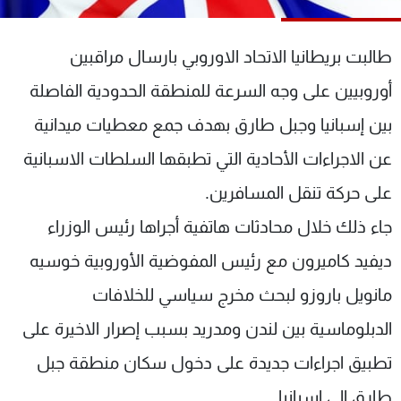
شاهد البرامج
الترددات
طالبت بريطانيا الاتحاد الاوروبي بارسال مراقبين
أوروبيين على وجه السرعة للمنطقة الحدودية الفاصلة
عن MTV
وظائف
الإنـتـاج
تواصل معنا
بين إسبانيا وجبل طارق بهدف جمع معطيات ميدانية
لاعلاناتكم
شروط الإسـتخدام
عن الاجراءات الأحادية التي تطبقها السلطات الاسبانية
سياسة الخصوصية
على حركة تنقل المسافرين.
جاء ذلك خلال محادثات هاتفية أجراها رئيس الوزراء
ديفيد كاميرون مع رئيس المفوضية الأوروبية خوسيه
مانويل باروزو لبحث مخرج سياسي للخلافات
الدبلوماسية بين لندن ومدريد بسبب إصرار الاخيرة على
تطبيق اجراءات جديدة على دخول سكان منطقة جبل
طارق الى إسبانيا.