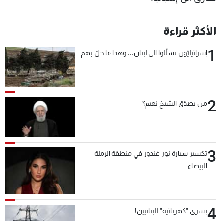
الأكثر قراءة
1
إسرائيليّون تسلّلوا الى لبنان... وهذا ما حلّ بهم
2
من يصدّق الشيخ نعيم؟
3
تكسير سيارة نور غندور في منطقة الرملة
البيضاء
4
بشرى "كهربائية" للبنانيين!