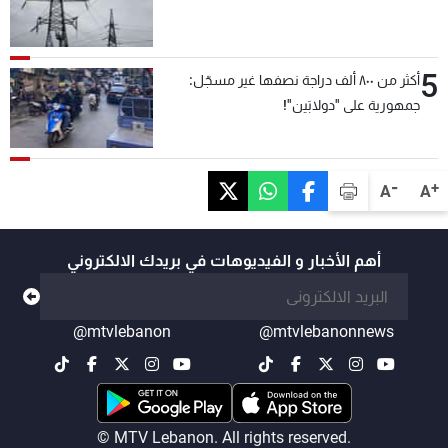
5
أكثر من ٨٠٠ ألف دراجة نصفها غير مسجّل:
جمهورية على "دولابَين"!
-
+
A
A
أهم الأخبار و الفيديوهات في بريدك الالكتروني
@mtvlebanon
@mtvlebanonnews
© MTV Lebanon. All rights reserved.