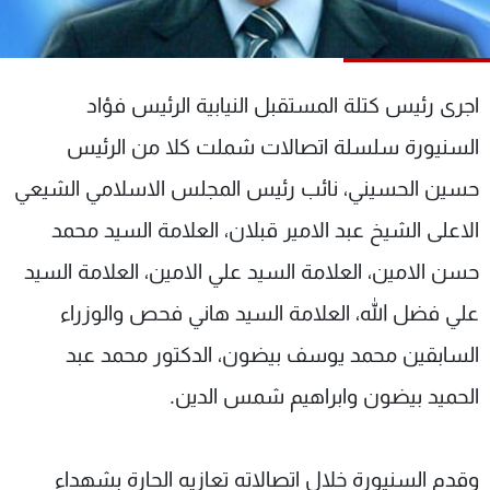
شاهد البرامج
الترددات
اجرى رئيس كتلة المستقبل النيابية الرئيس فؤاد
عن MTV
وظائف
السنيورة سلسلة اتصالات شملت كلا من الرئيس
الإنـتـاج
تواصل معنا
لاعلاناتكم
شروط الإسـتخدام
حسين الحسيني، نائب رئيس المجلس الاسلامي الشيعي
سياسة الخصوصية
الاعلى الشيخ عبد الامير قبلان، العلامة السيد محمد
حسن الامين، العلامة السيد علي الامين، العلامة السيد
علي فضل الله، العلامة السيد هاني فحص والوزراء
السابقين محمد يوسف بيضون، الدكتور محمد عبد
الحميد بيضون وابراهيم شمس الدين.
وقدم السنيورة خلال اتصالاته تعازيه الحارة بشهداء