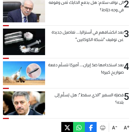
2
الى نواف سلام: هل يدفع الحايك ثمن وقوفه
في وجه خيّاط؟
3
بعد انكشافهم في أستراليا... تفاصيل جديدة
عن توقيف "شبكة الكوكايين"
4
بعد استخدامها ضدّ إيران... أميركا تتسلّم دفعة
صواريخ كبيرة!
5
قضيّة السفير "الذي سقط": هل يُسلَّم إلى
بلده؟
-
+
A
A