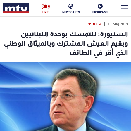
LIVE
NEWSCASTS
PROGRAMS
13:18 PM
17 Aug 2013
en
السنيورة: للتمسك بوحدة اللبنانيين
الأخبار
وبقيم العيش المشترك وبالميثاق الوطني
الذي أقر في الطائف
سياسة
ناس
إقتصاد
فن
منوعات
رياضة
كأس العالم
البرامج
جدول البرامج