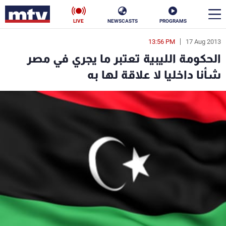
LIVE
NEWSCASTS
PROGRAMS
13:56 PM
17 Aug 2013
en
الحكومة الليبية تعتبر ما يجري في مصر
الأخبار
شأنا داخليا لا علاقة لها به
سياسة
ناس
إقتصاد
فن
منوعات
رياضة
كأس العالم
البرامج
جدول البرامج