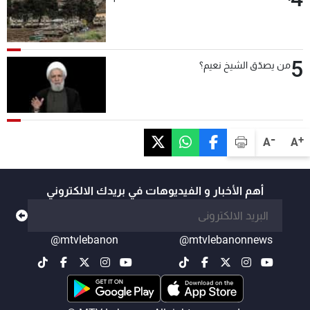
5
من يصدّق الشيخ نعيم؟
-
+
A
A
أهم الأخبار و الفيديوهات في بريدك الالكتروني
@mtvlebanon
@mtvlebanonnews