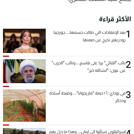
الأكثر قراءة
1
بعد الإنتقادات التي طالت جسمها... جورجينا
رودريغيز تخرج عن صمتها
2
نائب "الثنائي" يردّ على قاسم... ونائب "الحزب"
عن عون: "انشالله خير"
3
في بوداي: ١٦ خيمة "ماريجوانا"... وضبط أسلحة
وذخائر
4
إسرائيليّون تسلّلوا الى لبنان... وهذا ما حلّ بهم