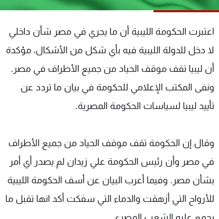
شاهد البرامج
الترددات
اعتبرت الحكومة الليبية أن ما يجري في مصر شأن داخلي
لا دخل للدولة الليبية فيه بأي شكل من الأشكال، مؤكدة
عن MTV
وظائف
الإنـتـاج
تواصل معنا
أن ليبيا تقف موقف الحياد من جميع الأطراف في مصر.
لاعلاناتكم
شروط الإسـتخدام
ونفى المكتب الإعلامي للحكومة في بيان ما تردد عن
سياسة الخصوصية
تأييد ليبيا لسياسات الحكومة المصرية.
وقال إن الحكومة تقف موقف الحياد من جميع الأطراف
في مصر وأن رئيس الحكومة علي زيدان لم يصدر أي أمر
بشأن مصر. وفيما أعرب البيان عن أسف الحكومة الليبية
للأرواح التي أزهقت والدماء التي سفكت أكد انها تقبل ما
يجمع عليه الشعب المصري.