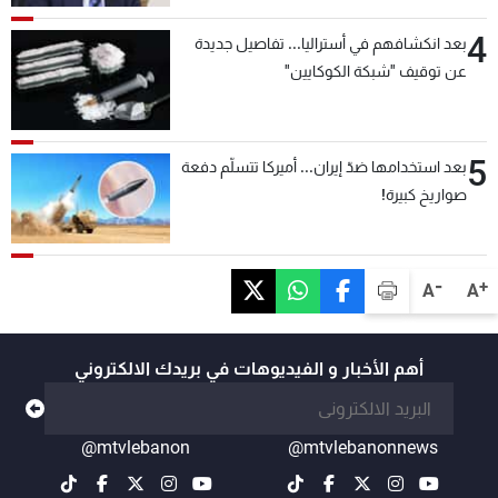
4
بعد انكشافهم في أستراليا... تفاصيل جديدة
عن توقيف "شبكة الكوكايين"
5
بعد استخدامها ضدّ إيران... أميركا تتسلّم دفعة
صواريخ كبيرة!
-
+
A
A
أهم الأخبار و الفيديوهات في بريدك الالكتروني
@mtvlebanon
@mtvlebanonnews