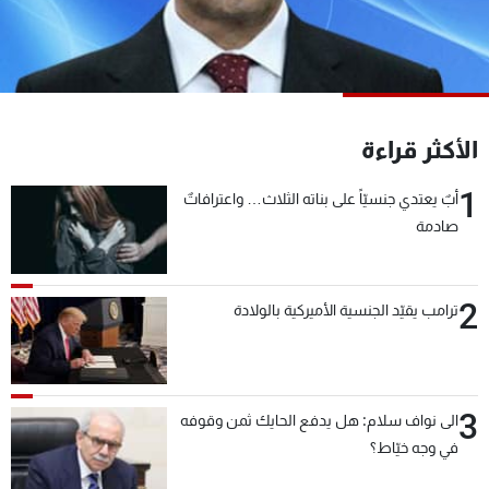
شاهد البرامج
الترددات
عن MTV
وظائف
الأكثر قراءة
الإنـتـاج
تواصل معنا
لاعلاناتكم
شروط الإسـتخدام
1
سياسة الخصوصية
أبٌ يعتدي جنسيّاً على بناته الثلاث… واعترافاتٌ
صادمة
2
ترامب يقيّد الجنسية الأميركية بالولادة
3
الى نواف سلام: هل يدفع الحايك ثمن وقوفه
في وجه خيّاط؟