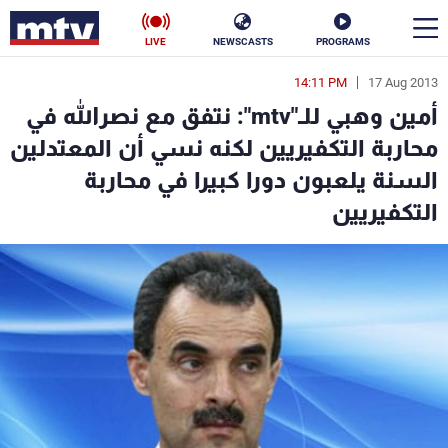
LIVE
NEWSCASTS
PROGRAMS
14:11 PM
17 Aug 2013
en
أمين وهبي للـ"mtv": نتفق مع نصرالله في
الأخبار
محاربة التكفيريين لكنه نسي أن المعتدلين
السنة يلعبون دورا كبيرا في محاربة
سياسة
ناس
التكفيريين
إقتصاد
فن
منوعات
رياضة
كأس العالم
البرامج
جدول البرامج