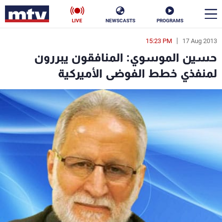
LIVE
NEWSCASTS
PROGRAMS
15:23 PM
17 Aug 2013
en
حسين الموسوي: المنافقون يبررون
الأخبار
لمنفذي خطط الفوضى الأميركية
سياسة
ناس
إقتصاد
فن
منوعات
رياضة
كأس العالم
البرامج
جدول البرامج