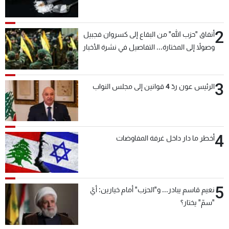
2
أنفاق "حزب الله" من البقاع إلى كسروان فجبيل
وصولاً إلى المختارة... التفاصيل في نشرة الأخبار
بعد قليل
3
الرئيس عون ردّ 4 قوانين إلى مجلس النواب
4
أخطر ما دار داخل غرفة المفاوضات
5
نعيم قاسم يبادر... و"الحزب" أمام خيارين: أيّ
"سمّ" يختار؟