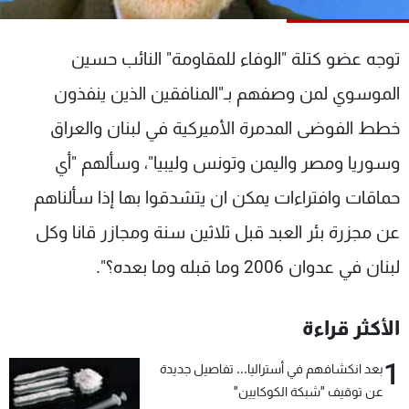
شاهد البرامج
الترددات
توجه عضو كتلة "الوفاء للمقاومة" النائب حسين
الموسوي لمن وصفهم بـ"المنافقين الذين ينفذون
عن MTV
وظائف
الإنـتـاج
تواصل معنا
خطط الفوضى المدمرة الأميركية في لبنان والعراق
لاعلاناتكم
شروط الإسـتخدام
وسوريا ومصر واليمن وتونس وليبيا"، وسألهم "أي
سياسة الخصوصية
حماقات وافتراءات يمكن ان يتشدقوا بها إذا سألناهم
عن مجزرة بئر العبد قبل ثلاثين سنة ومجازر قانا وكل
لبنان في عدوان 2006 وما قبله وما بعده؟".
الأكثر قراءة
1
بعد انكشافهم في أستراليا... تفاصيل جديدة
عن توقيف "شبكة الكوكايين"