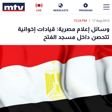
LIVE
NEWSCASTS
PROGRAMS
15:24 PM
17 Aug 2013
en
وسائل إعلام مصرية: قيادات إخوانية
الأخبار
تتحصن داخل مسجد الفتح
سياسة
ناس
إقتصاد
فن
منوعات
رياضة
كأس العالم
البرامج
جدول البرامج