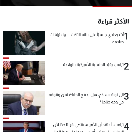
شاهد البرامج
الترددات
الأكثر قراءة
1
عن MTV
وظائف
أبٌ يعتدي جنسيّاً على بناته الثلاث… واعترافاتٌ
الإنـتـاج
تواصل معنا
صادمة
لاعلاناتكم
شروط الإسـتخدام
سياسة الخصوصية
2
ترامب يقيّد الجنسية الأميركية بالولادة
3
الى نواف سلام: هل يدفع الحايك ثمن وقوفه
في وجه خيّاط؟
4
ترامب: أعتقد أن الأمر سينتهي قريبًا جدًا لأن
الإيرانيين لا يمكن أن يستمروا على هذا الحال