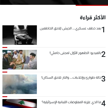
شاهد البرامج
الترددات
الأكثر قراءة
1
عن MTV
وظائف
بعد خطف عسكري... الجيش يُلاحق الخاطفين
الإنـتـاج
تواصل معنا
لاعلاناتكم
شروط الإسـتخدام
سياسة الخصوصية
2
بالفيديو: الظهور الأوّل لمجتبى خامنئي!
3
حالة طوارئ وإخلاءات... والنار تلاحق السكان!
4
ما الذي غيّرته المفاوضات اللبنانية الإسرائيلية؟