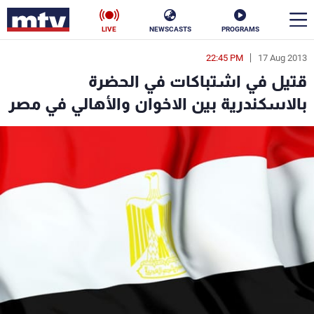
LIVE
NEWSCASTS
PROGRAMS
22:45 PM
17 Aug 2013
en
قتيل في اشتباكات في الحضرة
الأخبار
بالاسكندرية بين الاخوان والأهالي في مصر
سياسة
ناس
إقتصاد
فن
منوعات
رياضة
كأس العالم
البرامج
جدول البرامج