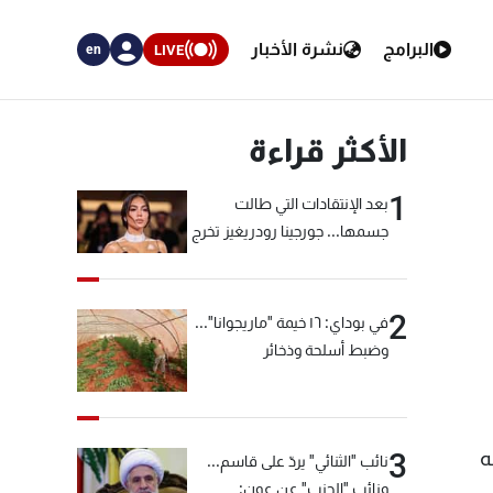
البرامج
نشرة الأخبار
LIVE
en
الأكثر قراءة
1
بعد الإنتقادات التي طالت
جسمها... جورجينا رودريغيز تخرج
عن صمتها
2
في بوداي: ١٦ خيمة "ماريجوانا"...
وضبط أسلحة وذخائر
ه
3
نائب "الثنائي" يردّ على قاسم...
ونائب "الحزب" عن عون: