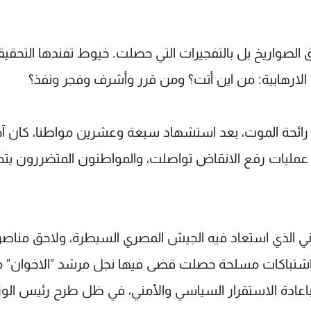
ق الصواريخ بل بالتفجيرات التي حصلت. خيوط تفندها التحقي
 الارهابية: من اين أتت؟ ومن قرر وأشرف وفجر ونفذ؟
رغم رائحة الموت، بعد استشهاد سبعة وعشرين مواطنا، كان آ
عمليات رفع الانقاض تواصلت، والمواطنون المتضررون يت
اني الذي استعاد فيه الجيش المصري السيطرة، ولاحق مناص
. اشتباكات مسلحة حصلت قضى فيها نجل مرشد "الاخوان" 
اعادة الاستقرار السياسي والأمني، في ظل طرح رئيس الوز