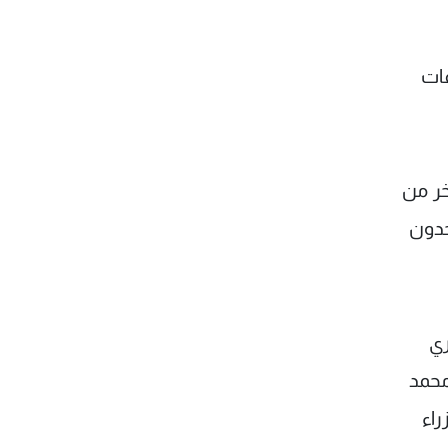
قات
خر من
حدون
ري
محمد
راء