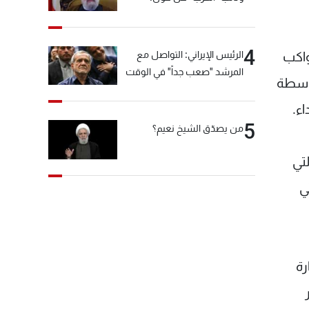
"انشالله خير"
4
الرئيس الإيراني: التواصل مع
واكب
المرشد "صعب جداً" في الوقت
واسطة
الحالي
ء.
5
من يصدّق الشيخ نعيم؟
تي
ي
رة