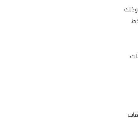
 وذلك
اط
طات
قات