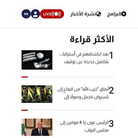
البرامج
نشرة الأخبار
LIVE
en
الأكثر قراءة
1
بعد انكشافهم في أستراليا...
تفاصيل جديدة عن توقيف
"شبكة الكوكايين"
2
أنفاق "حزب الله" من البقاع إلى
كسروان فجبيل وصولاً إلى
المختارة... التفاصيل في نشرة
الأخبار بعد قليل
3
الرئيس عون ردّ 4 قوانين إلى
مجلس النواب