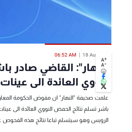
06:52 AM
18 Aug 2013
+
A
-
"النهار": القاضي صادر ب
A
النووي العائدة الى عينا
علمت صحيفة "النهار" ان مفوض الحكومة المعا
باشر تسلم نتائج الحمض النووي العائدة الى عين
الرويس وهو سيتسلم تباعا نتائج هذه الفحوص على