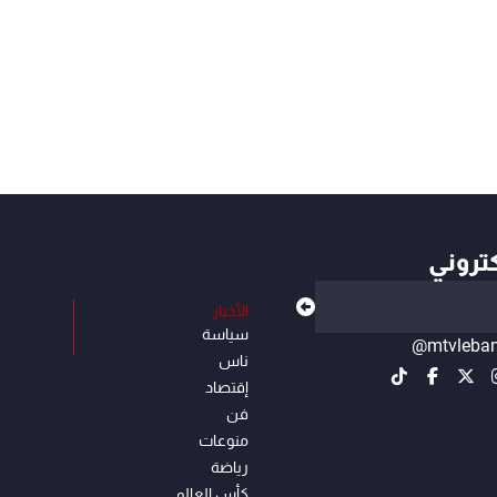
كتروني
الأخبار
سياسة
@mtvleba
ناس
إقتصاد
فن
منوعات
رياضة
كأس العالم