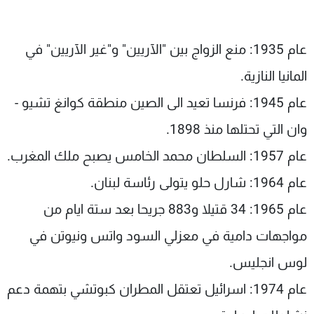
شاهد البرامج
الترددات
عام 1935: منع الزواج بين "الآريين" و"غير الآريين" في
المانيا النازية.
عن MTV
وظائف
الإنـتـاج
تواصل معنا
عام 1945: فرنسا تعيد الى الصين منطقة كوانغ تشيو -
لاعلاناتكم
شروط الإسـتخدام
سياسة الخصوصية
وان التي تحتلها منذ 1898.
عام 1957: السلطان محمد الخامس يصبح ملك المغرب.
عام 1964: شارل حلو يتولى رئاسة لبنان.
عام 1965: 34 قتيلا و883 جريحا بعد ستة ايام من
مواجهات دامية في معزلي السود واتس ونيوتن في
لوس انجليس.
عام 1974: اسرائيل تعتقل المطران كبوتشي بتهمة دعم