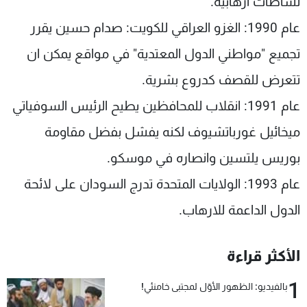
نشاطات ارهابية.
عام 1990: الغزو العراقي للكويت: صدام حسين يقرر
تجميع "مواطني الدول المعتدية" في مواقع يمكن ان
تتعرض للقصف كدروع بشرية.
عام 1991: انقلاب للمحافظين يطيح الرئيس السوفياتي
ميخائيل غورباتشيوف لكنه يفشل بفضل مقاومة
بوريس يلتسين وانصاره في موسكو.
عام 1993: الولايات المتحدة تدرج السودان على لائحة
الدول الداعمة للارهاب.
الأكثر قراءة
1
بالفيديو: الظهور الأوّل لمجتبى خامنئي!