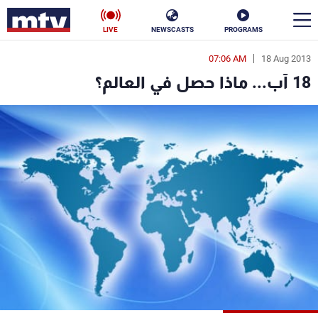
LIVE
NEWSCASTS
PROGRAMS
07:06 AM
18 Aug 2013
en
18 آب... ماذا حصل في العالم؟
الأخبار
سياسة
ناس
إقتصاد
فن
منوعات
رياضة
كأس العالم
البرامج
جدول البرامج